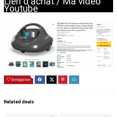
Lien d’achat
/
Ma vidéo
Youtube
1
Enregistrer
Related deals