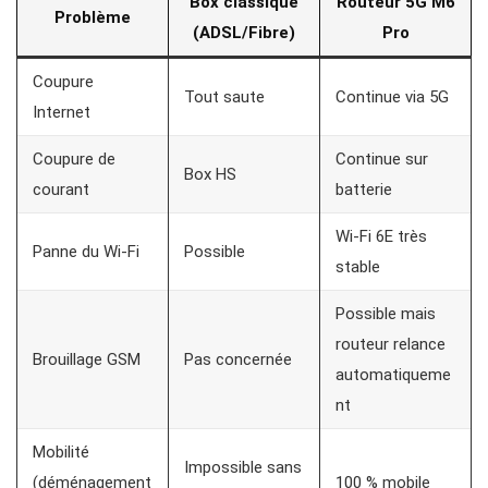
Box classique
Routeur 5G M6
Problème
(ADSL/Fibre)
Pro
Coupure
Tout saute
Continue via 5G
Internet
Coupure de
Continue sur
Box HS
courant
batterie
Wi-Fi 6E très
Panne du Wi-Fi
Possible
stable
Possible mais
routeur relance
Brouillage GSM
Pas concernée
automatiqueme
nt
Mobilité
Impossible sans
(déménagement
100 % mobile