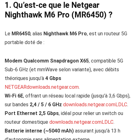
1. Qu’est‑ce que le Netgear
Nighthawk M6 Pro (MR6450) ?
Le
MR6450
, alias
Nighthawk M6 Pro
, est un routeur 5G
portable doté de :
Modem Qualcomm Snapdragon X65
, compatible 5G
Sub‑6 GHz (et mmWave selon variante), avec débits
théoriques jusqu’à
4 Gbps
NETGEAR
downloads.netgear.com
.
Wi‑Fi 6E
, offrant un réseau local rapide (jusqu’à 3,6 Gbps),
sur bandes
2,4 / 5 / 6 GHz
downloads.netgear.com
LDLC
.
Port Ethernet 2,5 Gbps
, idéal pour relier un switch ou
routeur domestique
downloads.netgear.com
LDLC
.
Batterie interne (~5040 mAh)
assurant jusqu’à 13 h
d’autonomie sans alimentation externe