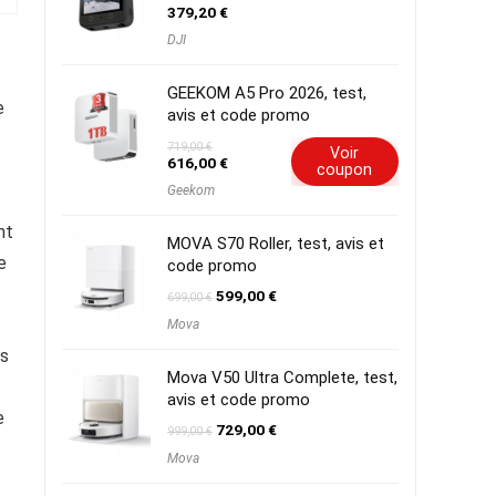
379,20
€
DJI
GEEKOM A5 Pro 2026, test,
e
avis et code promo
719,00
€
Voir
Le
Le
616,00
€
coupon
prix
prix
Geekom
initial
actuel
était :
est :
719,00 €.
616,00 €.
nt
MOVA S70 Roller, test, avis et
e
code promo
Le
Le
599,00
€
699,00
€
prix
prix
Mova
initial
actuel
était :
est :
es
699,00 €.
599,00 €.
Mova V50 Ultra Complete, test,
avis et code promo
e
Le
Le
729,00
€
999,00
€
prix
prix
Mova
initial
actuel
était :
est :
999,00 €.
729,00 €.