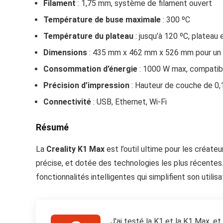
Filament
: 1,75 mm, système de filament ouvert
Température de buse maximale
: 300 ºC
Température du plateau
: jusqu’à 120 ºC, plateau 
Dimensions
: 435 mm x 462 mm x 526 mm pour un 
Consommation d’énergie
: 1000 W max, compatib
Précision d’impression
: Hauteur de couche de 0,
Connectivité
: USB, Ethernet, Wi-Fi
Résumé
La
Creality K1 Max
est l’outil ultime pour les créate
précise, et dotée des technologies les plus récentes.
fonctionnalités intelligentes qui simplifient son utili
J'ai testé la K1 et la K1 Max, et 