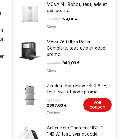
MOVA N1 Robot, test, avis et
ode promo
a
Le
Le
199,00
€
249,00
€
prix
prix
Mova
initial
actuel
nt
était :
est :
249,00 €.
199,00 €.
ion
Mova Z60 Ultra Roller
Complete, test, avis et code
promo
er
Le
Le
849,00
€
1199,00
€
prix
prix
Mova
initial
actuel
était :
est :
1199,00 €.
849,00 €.
Zendure SolarFlow 2400 AC+,
test, avis et code promo
2837,00
€
Voir
Le
Le
2397,00
€
coupon
prix
prix
Zendure
initial
actuel
était :
est :
2837,00 €.
2397,00 €.
Anker Zolo Chargeur USB-C
140 W, test, avis et code