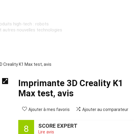
oduits high-tech : robots
et autres nouvelles technologies
 Creality K1 Max test, avis
Imprimante 3D Creality K1
Max test, avis
Ajouter à mes favoris
Ajouter au comparateur
SCORE EXPERT
8
Lire avis