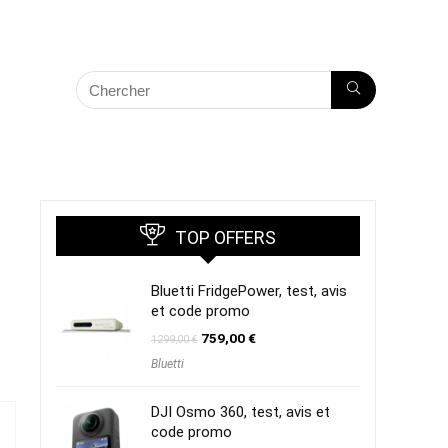
TOP OFFERS
Bluetti FridgePower, test, avis
et code promo
Le
Le
759,00
€
1299,00
€
prix
prix
Bluetti
initial
actuel
était :
est :
1299,00 €.
759,00 €.
DJI Osmo 360, test, avis et
code promo