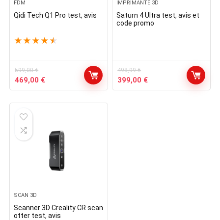
FDM
IMPRIMANTE 3D
Qidi Tech Q1 Pro test, avis
Saturn 4 Ultra test, avis et
code promo
★
★
★
★
★
599,00
€
498,99
€
Le
Le
Le
Le
469,00
€
399,00
€
prix
prix
prix
prix
initial
actuel
initial
actuel
était :
est :
était :
est :
599,00 €.
469,00 €.
498,99 €.
399,00 €.
SCAN 3D
Scanner 3D Creality CR scan
otter test, avis