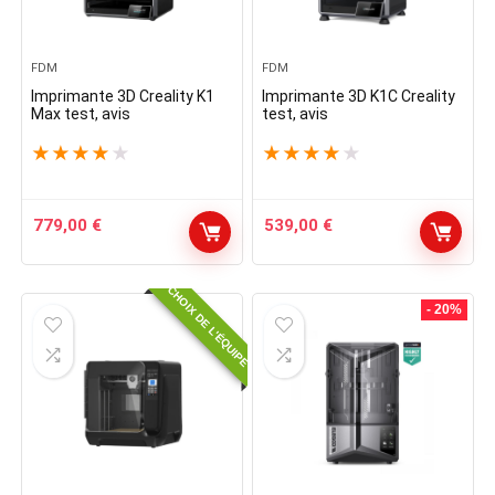
FDM
FDM
Imprimante 3D Creality K1
Imprimante 3D K1C Creality
Max test, avis
test, avis
★
★
★
★
★
★
★
★
★
★
779,00
€
539,00
€
CHOIX DE L'ÉQUIPE
- 20%