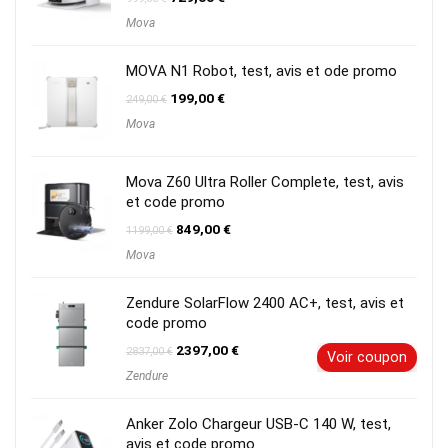
prix
prix
Mova
initial
actuel
était :
est :
999,00 €.
729,00 €.
MOVA N1 Robot, test, avis et ode promo
Le
Le
199,00
€
249,00
€
prix
prix
Mova
initial
actuel
était :
est :
249,00 €.
199,00 €.
Mova Z60 Ultra Roller Complete, test, avis
et code promo
Le
Le
849,00
€
1199,00
€
prix
prix
Mova
initial
actuel
était :
est :
1199,00 €.
849,00 €.
Zendure SolarFlow 2400 AC+, test, avis et
code promo
Le
Le
2397,00
€
2837,00
€
Voir coupon
prix
prix
Zendure
initial
actuel
était :
est :
2837,00 €.
2397,00 €.
Anker Zolo Chargeur USB-C 140 W, test,
avis et code promo