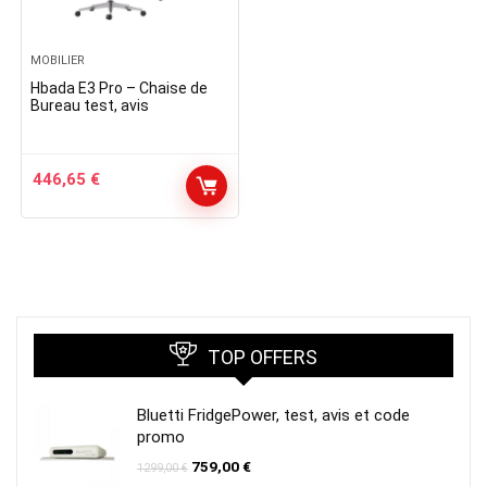
MOBILIER
Hbada E3 Pro – Chaise de
Bureau test, avis
446,65
€
TOP OFFERS
Bluetti FridgePower, test, avis et code
promo
Le
Le
759,00
€
1299,00
€
prix
prix