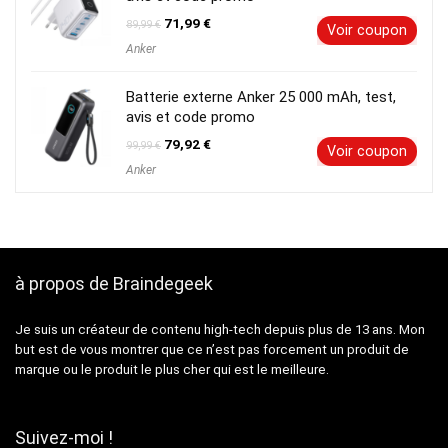
Le
Le
71,99
€
89,99
€
Voir coupon
prix
prix
Anker
initial
actuel
était :
est :
89,99 €.
71,99 €.
Batterie externe Anker 25 000 mAh, test,
avis et code promo
Le
Le
79,92
€
99,99
€
Voir coupon
prix
prix
Anker
initial
actuel
était :
est :
99,99 €.
79,92 €.
à propos de Braindegeek
Je suis un créateur de contenu high-tech depuis plus de 13 ans. Mon
but est de vous montrer que ce n’est pas forcement un produit de
marque ou le produit le plus cher qui est le meilleure.
Suivez-moi !