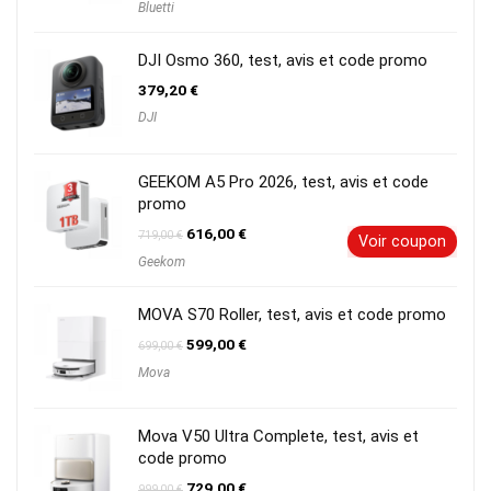
Bluetti
initial
actuel
était :
est :
1299,00 €.
759,00 €.
DJI Osmo 360, test, avis et code promo
379,20
€
DJI
GEEKOM A5 Pro 2026, test, avis et code
promo
Le
Le
616,00
€
719,00
€
Voir coupon
prix
prix
Geekom
initial
actuel
était :
est :
719,00 €.
616,00 €.
MOVA S70 Roller, test, avis et code promo
Le
Le
599,00
€
699,00
€
prix
prix
Mova
initial
actuel
était :
est :
699,00 €.
599,00 €.
Mova V50 Ultra Complete, test, avis et
code promo
Le
Le
729,00
€
999,00
€