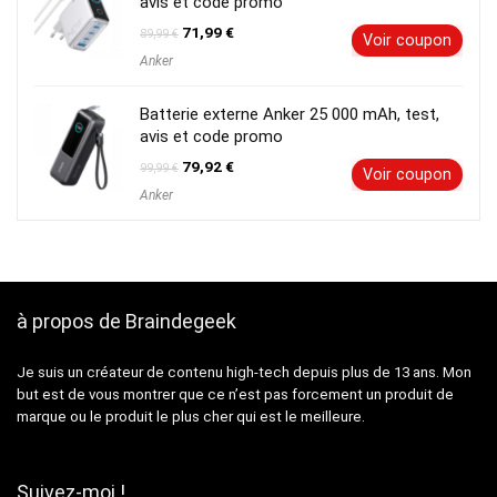
avis et code promo
Le
Le
71,99
€
89,99
€
Voir coupon
prix
prix
Anker
initial
actuel
était :
est :
89,99 €.
71,99 €.
Batterie externe Anker 25 000 mAh, test,
avis et code promo
Le
Le
79,92
€
99,99
€
Voir coupon
prix
prix
Anker
initial
actuel
était :
est :
99,99 €.
79,92 €.
à propos de Braindegeek
Je suis un créateur de contenu high-tech depuis plus de 13 ans. Mon
but est de vous montrer que ce n’est pas forcement un produit de
marque ou le produit le plus cher qui est le meilleure.
Suivez-moi !