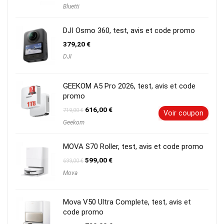
prix
prix
Bluetti
initial
actuel
était :
est :
1299,00 €.
759,00 €.
DJI Osmo 360, test, avis et code promo
379,20
€
DJI
GEEKOM A5 Pro 2026, test, avis et code
promo
Le
Le
616,00
€
719,00
€
Voir coupon
prix
prix
Geekom
initial
actuel
était :
est :
719,00 €.
616,00 €.
MOVA S70 Roller, test, avis et code promo
Le
Le
599,00
€
699,00
€
prix
prix
Mova
initial
actuel
était :
est :
699,00 €.
599,00 €.
Mova V50 Ultra Complete, test, avis et
code promo