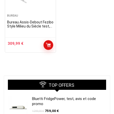
BUREAU
Bureau Assis-Debout Fezibo
Style Milieu du Siècle test,
avis
309,99
€
TOP OFFERS
Bluetti FridgePower, test, avis et code
promo
Le
Le
759,00
€
1299,00
€