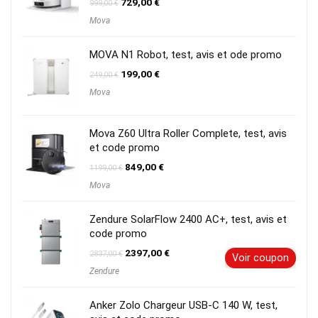
Le
Le
729,00
€
999,00
€
prix
prix
Mova
initial
actuel
était :
est :
999,00 €.
729,00 €.
MOVA N1 Robot, test, avis et ode promo
Le
Le
199,00
€
249,00
€
prix
prix
Mova
initial
actuel
était :
est :
249,00 €.
199,00 €.
Mova Z60 Ultra Roller Complete, test, avis
et code promo
Le
Le
849,00
€
1199,00
€
prix
prix
Mova
initial
actuel
était :
est :
1199,00 €.
849,00 €.
Zendure SolarFlow 2400 AC+, test, avis et
code promo
Le
Le
2397,00
€
2837,00
€
Voir coupon
prix
prix
Zendure
initial
actuel
était :
est :
2837,00 €.
2397,00 €.
Anker Zolo Chargeur USB-C 140 W, test,