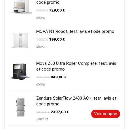
code promo
Le
Le
729,00
€
999,00
€
prix
prix
Mova
initial
actuel
était :
est :
999,00 €.
729,00 €.
MOVA N1 Robot, test, avis et ode promo
Le
Le
199,00
€
249,00
€
prix
prix
Mova
initial
actuel
était :
est :
249,00 €.
199,00 €.
Mova Z60 Ultra Roller Complete, test, avis
et code promo
Le
Le
849,00
€
1199,00
€
prix
prix
Mova
initial
actuel
était :
est :
1199,00 €.
849,00 €.
Zendure SolarFlow 2400 AC+, test, avis et
code promo
Le
Le
2397,00
€
2837,00
€
Voir coupon
prix
prix
Zendure
initial
actuel
était :
est :
2837,00 €.
2397,00 €.