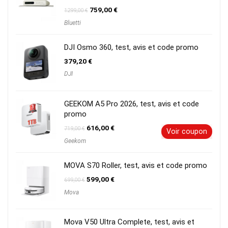
Le
Le
759,00
€
1299,00
€
prix
prix
Bluetti
initial
actuel
était :
est :
1299,00 €.
759,00 €.
DJI Osmo 360, test, avis et code promo
379,20
€
DJI
GEEKOM A5 Pro 2026, test, avis et code
promo
Le
Le
616,00
€
719,00
€
Voir coupon
prix
prix
Geekom
initial
actuel
était :
est :
719,00 €.
616,00 €.
MOVA S70 Roller, test, avis et code promo
Le
Le
599,00
€
699,00
€
prix
prix
Mova
initial
actuel
était :
est :
699,00 €.
599,00 €.
Mova V50 Ultra Complete, test, avis et