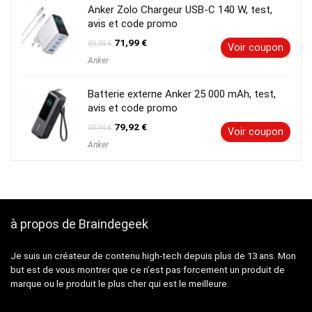
Anker Zolo Chargeur USB-C 140 W, test,
avis et code promo
Le
Le
71,99
€
89,99
€
Voir coupon
prix
prix
Anker
initial
actuel
était :
est :
89,99 €.
71,99 €.
Batterie externe Anker 25 000 mAh, test,
avis et code promo
Le
Le
79,92
€
99,99
€
Voir coupon
prix
prix
Anker
initial
actuel
était :
est :
99,99 €.
79,92 €.
à propos de Braindegeek
Je suis un créateur de contenu high-tech depuis plus de 13 ans. Mon
but est de vous montrer que ce n’est pas forcement un produit de
marque ou le produit le plus cher qui est le meilleure.