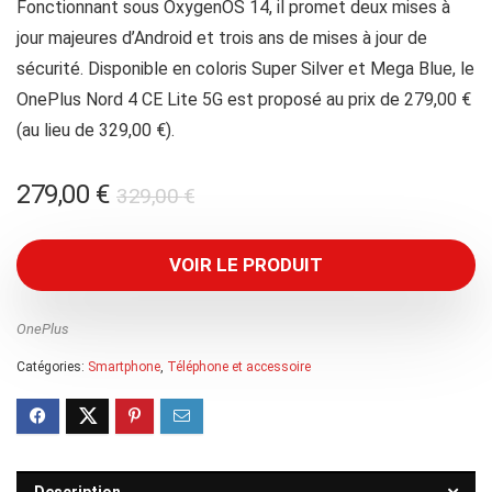
Fonctionnant sous OxygenOS 14, il promet deux mises à
jour majeures d’Android et trois ans de mises à jour de
sécurité. Disponible en coloris Super Silver et Mega Blue, le
OnePlus Nord 4 CE Lite 5G est proposé au prix de 279,00 €
(au lieu de 329,00 €).
Le
Le
279,00
€
329,00
€
prix
prix
initial
actuel
VOIR LE PRODUIT
était :
est :
329,00 €.
279,00 €.
OnePlus
Catégories:
Smartphone
,
Téléphone et accessoire