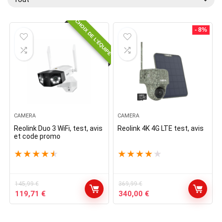
CHOIX DE L'ÉQUIPE
- 8%
CAMERA
CAMERA
Reolink Duo 3 WiFi, test, avis
Reolink 4K 4G LTE test, avis
et code promo
★
★
★
★
★
★
★
★
★
★
145,99
€
369,99
€
Le
Le
Le
Le
119,71
€
340,00
€
prix
prix
prix
prix
initial
actuel
initial
actuel