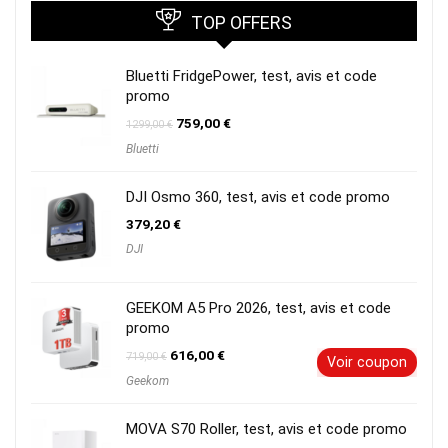
TOP OFFERS
Bluetti FridgePower, test, avis et code
promo
Le
Le
759,00
€
1299,00
€
prix
prix
Bluetti
initial
actuel
était :
est :
1299,00 €.
759,00 €.
DJI Osmo 360, test, avis et code promo
379,20
€
DJI
GEEKOM A5 Pro 2026, test, avis et code
promo
Le
Le
616,00
€
719,00
€
Voir coupon
prix
prix
Geekom
initial
actuel
était :
est :
719,00 €.
616,00 €.
MOVA S70 Roller, test, avis et code promo