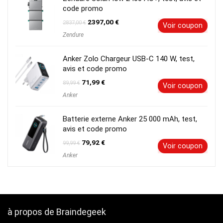
code promo
Le
Le
2397,00
€
2837,00
€
Voir coupon
prix
prix
Zendure
initial
actuel
était :
est :
2837,00 €.
2397,00 €.
Anker Zolo Chargeur USB-C 140 W, test,
avis et code promo
Le
Le
71,99
€
89,99
€
Voir coupon
prix
prix
Anker
initial
actuel
était :
est :
89,99 €.
71,99 €.
Batterie externe Anker 25 000 mAh, test,
avis et code promo
Le
Le
79,92
€
99,99
€
Voir coupon
prix
prix
Anker
initial
actuel
était :
est :
99,99 €.
79,92 €.
à propos de Braindegeek