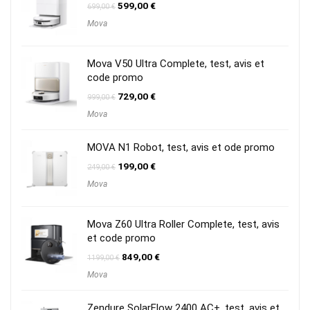
Le
Le
599,00
€
699,00
€
prix
prix
Mova
initial
actuel
était :
est :
699,00 €.
599,00 €.
Mova V50 Ultra Complete, test, avis et
code promo
Le
Le
729,00
€
999,00
€
prix
prix
Mova
initial
actuel
était :
est :
999,00 €.
729,00 €.
MOVA N1 Robot, test, avis et ode promo
Le
Le
199,00
€
249,00
€
prix
prix
Mova
initial
actuel
était :
est :
249,00 €.
199,00 €.
Mova Z60 Ultra Roller Complete, test, avis
et code promo
Le
Le
849,00
€
1199,00
€
prix
prix
Mova
initial
actuel
était :
est :
1199,00 €.
849,00 €.
Zendure SolarFlow 2400 AC+, test, avis et