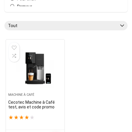
Rameur
Robot Aspirateur
Sport
Tout
Toutes les catégories
MACHINE À CAFÉ
Cecotec Machine à Café
test, avis et code promo
★
★
★
★
★