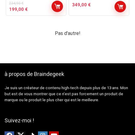
234,90
€
349,00
€
Le
Le
199,00
€
prix
prix
initial
actuel
était :
est :
234,90 €.
199,00 €.
Pas d'autre!
à propos de Braindegeek
Je suis un créateur de contenu high-tech depuis plus de 13 ans. Mon
but est de vous montrer que ce n’est pas forcement un produit de
marque ou le produit le plus cher qui est le meilleure.
Suivez-moi !