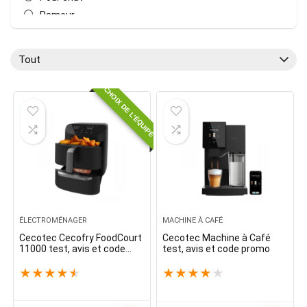
Rameur
Robot Aspirateur
Sport
Tout
Toutes les catégories
CHOIX DE L'ÉQUIPE
ÉLECTROMÉNAGER
MACHINE À CAFÉ
Cecotec Cecofry FoodCourt
Cecotec Machine à Café
11000 test, avis et code
test, avis et code promo
promo
★
★
★
★
★
★
★
★
★
★