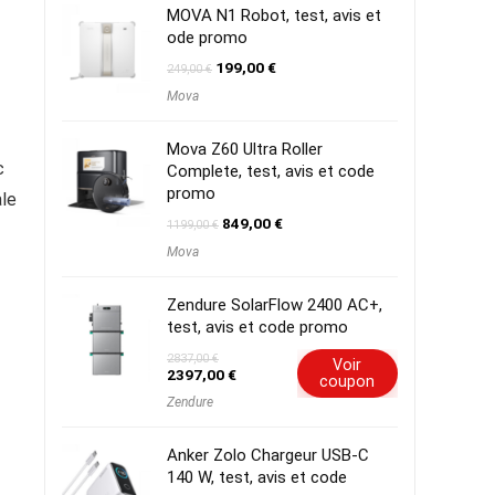
MOVA N1 Robot, test, avis et
ode promo
Le
Le
199,00
€
249,00
€
prix
prix
Mova
initial
actuel
était :
est :
249,00 €.
199,00 €.
Mova Z60 Ultra Roller
c
Complete, test, avis et code
promo
le
Le
Le
849,00
€
1199,00
€
prix
prix
Mova
initial
actuel
était :
est :
1199,00 €.
849,00 €.
Zendure SolarFlow 2400 AC+,
test, avis et code promo
2837,00
€
Voir
Le
Le
2397,00
€
coupon
prix
prix
Zendure
initial
actuel
était :
est :
2837,00 €.
2397,00 €.
Anker Zolo Chargeur USB-C
140 W, test, avis et code