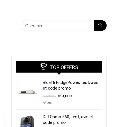
TOP OFFERS
Bluetti FridgePower, test, avis
et code promo
Le
Le
759,00
€
1299,00
€
prix
prix
Bluetti
initial
actuel
était :
est :
1299,00 €.
759,00 €.
DJI Osmo 360, test, avis et
code promo