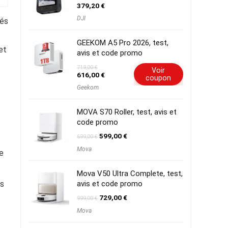
379,20
€
DJI
sés
GEEKOM A5 Pro 2026, test,
et
avis et code promo
719,00
€
Voir
Le
Le
616,00
€
coupon
prix
prix
Geekom
initial
actuel
était :
est :
719,00 €.
616,00 €.
MOVA S70 Roller, test, avis et
code promo
Le
Le
599,00
€
699,00
€
prix
prix
Mova
initial
actuel
le
était :
est :
699,00 €.
599,00 €.
Mova V50 Ultra Complete, test,
os
avis et code promo
Le
Le
729,00
€
999,00
€
prix
prix
Mova
initial
actuel
était :
est :
999,00 €.
729,00 €.