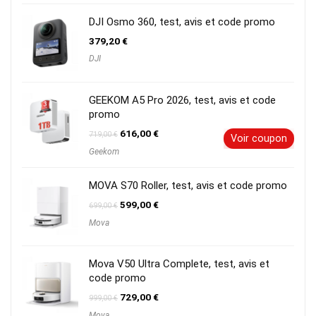
était :
est :
1299,00 €.
759,00 €.
DJI Osmo 360, test, avis et code promo
379,20
€
DJI
GEEKOM A5 Pro 2026, test, avis et code
promo
Le
Le
616,00
€
719,00
€
Voir coupon
prix
prix
Geekom
initial
actuel
était :
est :
719,00 €.
616,00 €.
MOVA S70 Roller, test, avis et code promo
Le
Le
599,00
€
699,00
€
prix
prix
Mova
initial
actuel
était :
est :
699,00 €.
599,00 €.
Mova V50 Ultra Complete, test, avis et
code promo
Le
Le
729,00
€
999,00
€
prix
prix
Mova