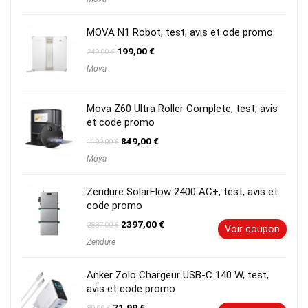
initial
actuel
était :
est :
999,00 €.
729,00 €.
MOVA N1 Robot, test, avis et ode promo
Le
Le
199,00
€
249,00
€
prix
prix
Mova
initial
actuel
était :
est :
249,00 €.
199,00 €.
Mova Z60 Ultra Roller Complete, test, avis
et code promo
Le
Le
849,00
€
1199,00
€
prix
prix
Mova
initial
actuel
était :
est :
1199,00 €.
849,00 €.
Zendure SolarFlow 2400 AC+, test, avis et
code promo
Le
Le
2397,00
€
2837,00
€
Voir coupon
prix
prix
Zendure
initial
actuel
était :
est :
2837,00 €.
2397,00 €.
Anker Zolo Chargeur USB-C 140 W, test,
avis et code promo
Le
Le
71,99
€