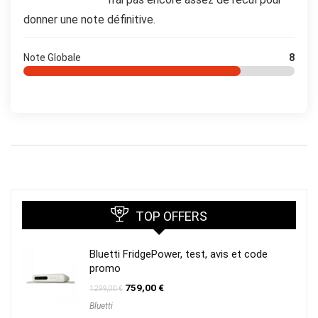
donner une note définitive.
Note Globale
8
TOP OFFERS
Bluetti FridgePower, test, avis et code
promo
Le
Le
759,00
€
1299,00
€
prix
prix
Bluetti
initial
actuel