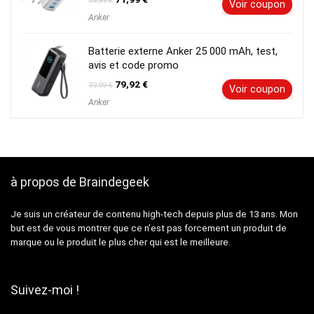
89,99
€
Voir coupon
prix
prix
Anker
initial
actuel
était :
est :
89,99 €.
71,99 €.
Batterie externe Anker 25 000 mAh, test,
avis et code promo
Le
Le
79,92
€
99,99
€
Voir coupon
prix
prix
Anker
initial
actuel
était :
est :
99,99 €.
79,92 €.
à propos de Braindegeek
Je suis un créateur de contenu high-tech depuis plus de 13 ans. Mon
but est de vous montrer que ce n’est pas forcement un produit de
marque ou le produit le plus cher qui est le meilleure.
Suivez-moi !