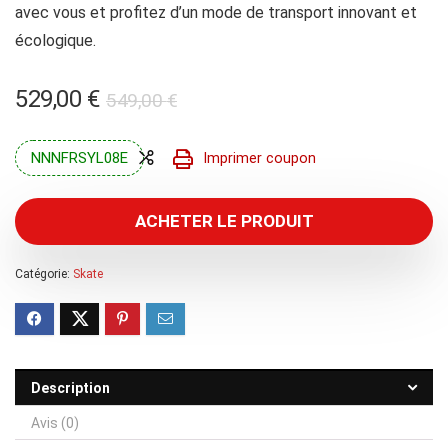
avec vous et profitez d’un mode de transport innovant et
écologique.
Le
Le
529,00
€
549,00
€
prix
prix
initial
actuel
NNNFRSYL08E
Imprimer coupon
était :
est :
549,00 €.
529,00 €.
ACHETER LE PRODUIT
Catégorie:
Skate
Description
Avis (0)