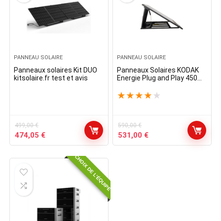
PANNEAU SOLAIRE
PANNEAU SOLAIRE
Panneaux solaires Kit DUO
Panneaux Solaires KODAK
kitsolaire.fr test et avis
Energie Plug and Play 450W
test, avis et code promo
★
★
★
★
★
499,00
€
590,00
€
Le
Le
Le
Le
474,05
€
531,00
€
prix
prix
prix
prix
initial
actuel
initial
actuel
CHOIX DE L'ÉQUIPE
était :
est :
était :
est :
499,00 €.
474,05 €.
590,00 €.
531,00 €.