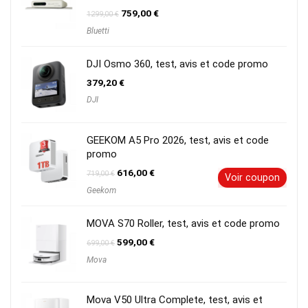
Le
Le
759,00
€
1299,00
€
prix
prix
Bluetti
initial
actuel
était :
est :
1299,00 €.
759,00 €.
DJI Osmo 360, test, avis et code promo
379,20
€
DJI
GEEKOM A5 Pro 2026, test, avis et code
promo
Le
Le
616,00
€
719,00
€
Voir coupon
prix
prix
Geekom
initial
actuel
était :
est :
719,00 €.
616,00 €.
MOVA S70 Roller, test, avis et code promo
Le
Le
599,00
€
699,00
€
prix
prix
Mova
initial
actuel
était :
est :
699,00 €.
599,00 €.
Mova V50 Ultra Complete, test, avis et