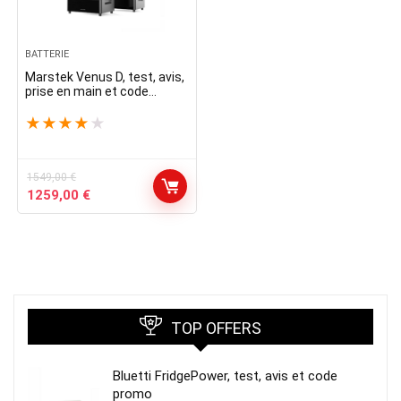
BATTERIE
Marstek Venus D, test, avis,
prise en main et code
promo
★
★
★
★
★
1549,00
€
Le
Le
1259,00
€
prix
prix
initial
actuel
était :
est :
1549,00 €.
1259,00 €.
TOP OFFERS
Bluetti FridgePower, test, avis et code
promo