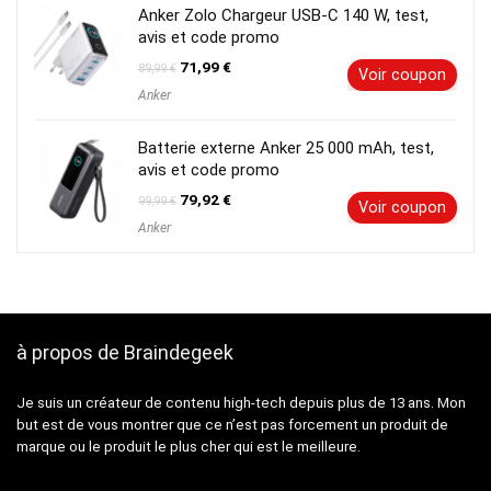
Anker Zolo Chargeur USB-C 140 W, test,
avis et code promo
Le
Le
71,99
€
89,99
€
Voir coupon
prix
prix
Anker
initial
actuel
était :
est :
89,99 €.
71,99 €.
Batterie externe Anker 25 000 mAh, test,
avis et code promo
Le
Le
79,92
€
99,99
€
Voir coupon
prix
prix
Anker
initial
actuel
était :
est :
99,99 €.
79,92 €.
à propos de Braindegeek
Je suis un créateur de contenu high-tech depuis plus de 13 ans. Mon
but est de vous montrer que ce n’est pas forcement un produit de
marque ou le produit le plus cher qui est le meilleure.