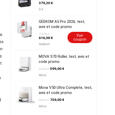
379,20
€
DJI
GEEKOM A5 Pro 2026, test,
avis et code promo
e.
719,00
€
Voir
Le
Le
616,00
€
coupon
es
prix
prix
Geekom
initial
actuel
en-
était :
est :
719,00 €.
616,00 €.
s
MOVA S70 Roller, test, avis et
code promo
t
Le
Le
599,00
€
699,00
€
prix
prix
Mova
initial
actuel
s
était :
est :
699,00 €.
599,00 €.
Mova V50 Ultra Complete, test,
avis et code promo
g
Le
Le
729,00
€
999,00
€
prix
prix
Mova
initial
actuel
était :
est :
999,00 €.
729,00 €.