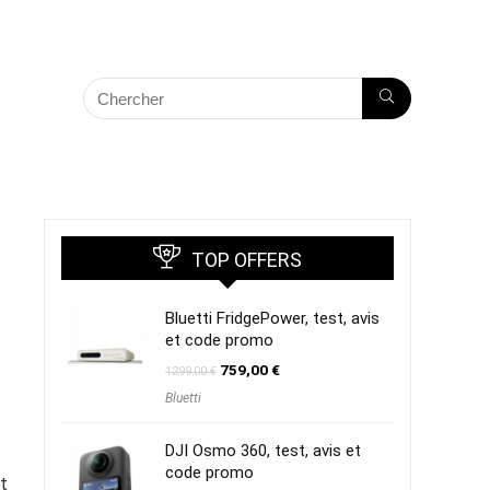
TOP OFFERS
Bluetti FridgePower, test, avis
et code promo
Le
Le
759,00
€
1299,00
€
prix
prix
Bluetti
initial
actuel
était :
est :
1299,00 €.
759,00 €.
DJI Osmo 360, test, avis et
code promo
t