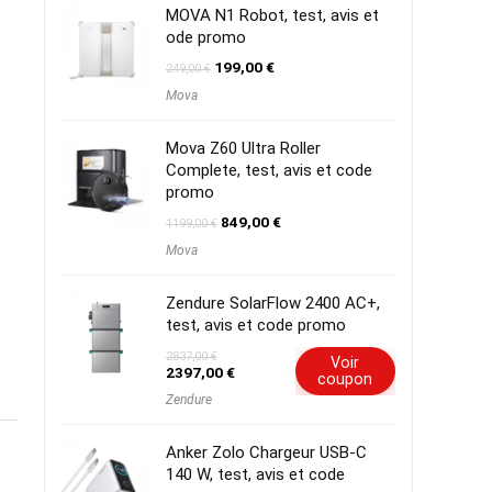
MOVA N1 Robot, test, avis et
ode promo
Le
Le
199,00
€
249,00
€
prix
prix
Mova
initial
actuel
était :
est :
249,00 €.
199,00 €.
Mova Z60 Ultra Roller
Complete, test, avis et code
promo
Le
Le
849,00
€
1199,00
€
prix
prix
Mova
initial
actuel
était :
est :
1199,00 €.
849,00 €.
Zendure SolarFlow 2400 AC+,
test, avis et code promo
2837,00
€
Voir
Le
Le
2397,00
€
coupon
prix
prix
Zendure
initial
actuel
était :
est :
2837,00 €.
2397,00 €.
Anker Zolo Chargeur USB-C
140 W, test, avis et code