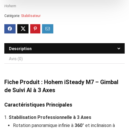
339,00 €.
299,00 €.
Hohem
Catégorie:
Stabilisateur
Description
Avis (0)
Fiche Produit : Hohem iSteady M7 – Gimbal
de Suivi AI à 3 Axes
Caractéristiques Principales
Stabilisation Professionnelle à 3 Axes
Rotation panoramique infinie à
360°
et inclinaison à