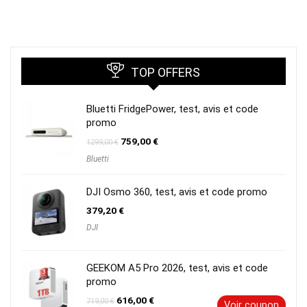
était :
est :
149,00 €.
119,20 €.
TOP OFFERS
Bluetti FridgePower, test, avis et code
promo
Le
Le
759,00
€
1299,00
€
prix
prix
Bluetti
initial
actuel
était :
est :
1299,00 €.
759,00 €.
DJI Osmo 360, test, avis et code promo
379,20
€
DJI
GEEKOM A5 Pro 2026, test, avis et code
promo
Le
Le
616,00
€
719,00
€
Voir coupon