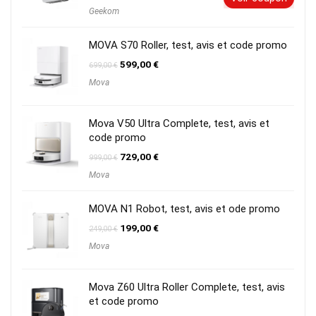
prix
prix
Geekom
initial
actuel
était :
est :
719,00 €.
616,00 €.
MOVA S70 Roller, test, avis et code promo
Le
Le
599,00
€
699,00
€
prix
prix
Mova
initial
actuel
était :
est :
699,00 €.
599,00 €.
Mova V50 Ultra Complete, test, avis et
code promo
Le
Le
729,00
€
999,00
€
prix
prix
Mova
initial
actuel
était :
est :
999,00 €.
729,00 €.
MOVA N1 Robot, test, avis et ode promo
Le
Le
199,00
€
249,00
€
prix
prix
Mova
initial
actuel
était :
est :
249,00 €.
199,00 €.
Mova Z60 Ultra Roller Complete, test, avis
et code promo