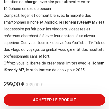
fonction de
charge inversée
peut alimenter votre
téléphone en cas de besoin.
Compact, léger, et compatible avec la majorité des
smartphones iPhone et Android, le
Hohem iSteady M7
est
l’accessoire parfait pour les vloggers, vidéastes et
créateurs cherchant à élever leur contenu à un niveau
supérieur. Que vous tourniez des vidéos YouTube, TikTok ou
des vlogs de voyage, ce gimbal vous garantit des résultats
professionnels sans effort.
Offrez-vous la liberté de créer sans limites avec le
Hohem
iSteady M7
, le stabilisateur de choix pour 2025.
Le
Le
299,00
€
339,00
€
prix
prix
initial
actuel
ACHETER LE PRODUIT
était :
est :