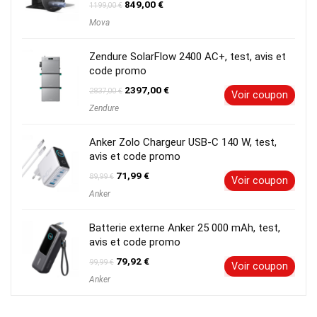
Le
Le
849,00
€
1199,00
€
prix
prix
Mova
initial
actuel
était :
est :
1199,00 €.
849,00 €.
Zendure SolarFlow 2400 AC+, test, avis et
code promo
Le
Le
2397,00
€
2837,00
€
Voir coupon
prix
prix
Zendure
initial
actuel
était :
est :
2837,00 €.
2397,00 €.
Anker Zolo Chargeur USB-C 140 W, test,
avis et code promo
Le
Le
71,99
€
89,99
€
Voir coupon
prix
prix
Anker
initial
actuel
était :
est :
89,99 €.
71,99 €.
Batterie externe Anker 25 000 mAh, test,
avis et code promo
Le
Le
79,92
€
99,99
€
Voir coupon
prix
prix
Anker
initial
actuel
était :
est :
99,99 €.
79,92 €.