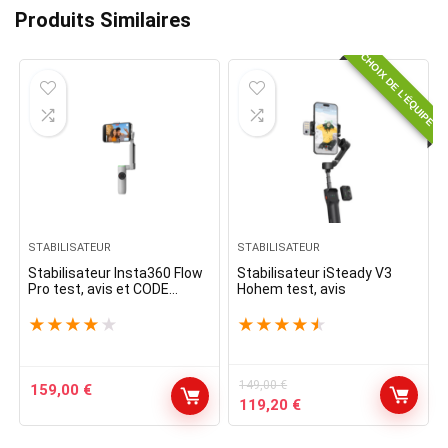
Produits Similaires
CHOIX DE L'ÉQUIPE
STABILISATEUR
STABILISATEUR
Stabilisateur Insta360 Flow
Stabilisateur iSteady V3
Pro test, avis et CODE
Hohem test, avis
PROMO
★
★
★
★
★
★
★
★
★
★
149,00
€
159,00
€
Le
Le
119,20
€
prix
prix
initial
actuel