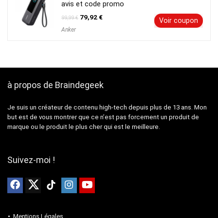
avis et code promo
Le
Le
79,92
€
99,99
€
Voir coupon
prix
prix
Anker
initial
actuel
était :
est :
99,99 €.
79,92 €.
à propos de Braindegeek
Je suis un créateur de contenu high-tech depuis plus de 13 ans. Mon
but est de vous montrer que ce n’est pas forcement un produit de
marque ou le produit le plus cher qui est le meilleure.
Suivez-moi !
Mentions Légales