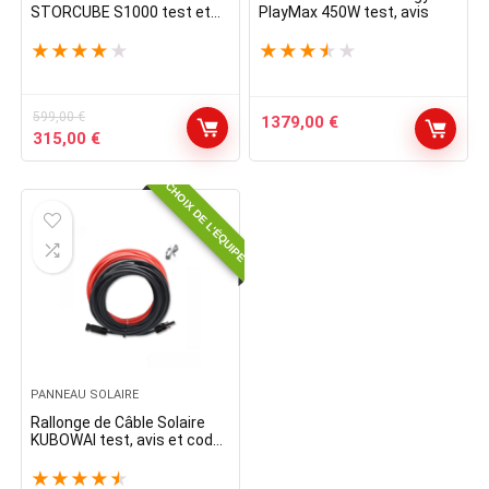
STORCUBE S1000 test et
PlayMax 450W test, avis
avis
★
★
★
★
★
★
★
★
★
★
599,00
€
1379,00
€
Le
Le
315,00
€
prix
prix
initial
actuel
CHOIX DE L'ÉQUIPE
était :
est :
599,00 €.
315,00 €.
PANNEAU SOLAIRE
Rallonge de Câble Solaire
KUBOWAI test, avis et code
promo
★
★
★
★
★