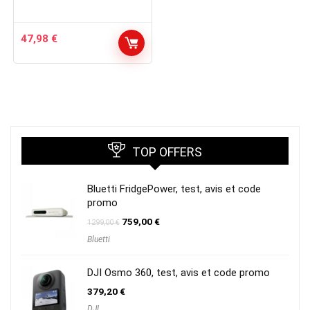
47,98
€
TOP OFFERS
Bluetti FridgePower, test, avis et code
promo
Le
Le
759,00
€
1299,00
€
prix
prix
Bluetti
initial
actuel
était :
est :
1299,00 €.
759,00 €.
DJI Osmo 360, test, avis et code promo
379,20
€
DJI