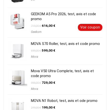
GEEKOM A5 Pro 2026, test, avis et code
promo
Le
Le
616,00
€
719,00
€
Voir coupon
prix
prix
Geekom
initial
actuel
était :
est :
719,00 €.
616,00 €.
MOVA S70 Roller, test, avis et code promo
Le
Le
599,00
€
699,00
€
prix
prix
Mova
initial
actuel
était :
est :
699,00 €.
599,00 €.
Mova V50 Ultra Complete, test, avis et
code promo
Le
Le
729,00
€
999,00
€
prix
prix
Mova
initial
actuel
était :
est :
999,00 €.
729,00 €.
MOVA N1 Robot, test, avis et ode promo
Le
Le
199,00
€
249,00
€