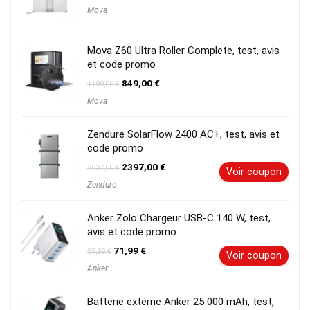
prix
prix
Mova
initial
actuel
était :
est :
249,00 €.
199,00 €.
Mova Z60 Ultra Roller Complete, test, avis
et code promo
Le
Le
849,00
€
1199,00
€
prix
prix
Mova
initial
actuel
était :
est :
1199,00 €.
849,00 €.
Zendure SolarFlow 2400 AC+, test, avis et
code promo
Le
Le
2397,00
€
2837,00
€
Voir coupon
prix
prix
Zendure
initial
actuel
était :
est :
2837,00 €.
2397,00 €.
Anker Zolo Chargeur USB-C 140 W, test,
avis et code promo
Le
Le
71,99
€
89,99
€
Voir coupon
prix
prix
Anker
initial
actuel
était :
est :
89,99 €.
71,99 €.
Batterie externe Anker 25 000 mAh, test,