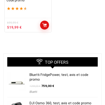
code promo
★
★
★
★
★
699,99
€
Le
Le
519,99
€
prix
prix
initial
actuel
était :
est :
699,99 €.
519,99 €.
TOP OFFERS
Bluetti FridgePower, test, avis et code
promo
Le
Le
759,00
€
1299,00
€
prix
prix
Bluetti
initial
actuel
était :
est :
1299,00 €.
759,00 €.
DJI Osmo 360, test, avis et code promo