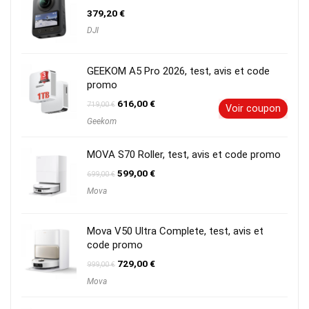
379,20
€
DJI
GEEKOM A5 Pro 2026, test, avis et code
promo
Le
Le
616,00
€
719,00
€
Voir coupon
prix
prix
Geekom
initial
actuel
était :
est :
719,00 €.
616,00 €.
MOVA S70 Roller, test, avis et code promo
Le
Le
599,00
€
699,00
€
prix
prix
Mova
initial
actuel
était :
est :
699,00 €.
599,00 €.
Mova V50 Ultra Complete, test, avis et
code promo
Le
Le
729,00
€
999,00
€
prix
prix
Mova
initial
actuel
était :
est :
999,00 €.
729,00 €.