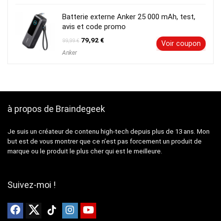
était :
est :
89,99 €.
71,99 €.
Batterie externe Anker 25 000 mAh, test,
avis et code promo
Le
Le
79,92
€
99,99
€
Voir coupon
prix
prix
Anker
initial
actuel
était :
est :
99,99 €.
79,92 €.
à propos de Braindegeek
Je suis un créateur de contenu high-tech depuis plus de 13 ans. Mon
but est de vous montrer que ce n’est pas forcement un produit de
marque ou le produit le plus cher qui est le meilleure.
Suivez-moi !