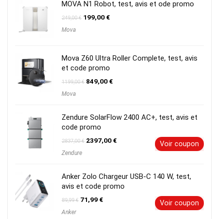
MOVA N1 Robot, test, avis et ode promo
Le
Le
199,00
€
249,00
€
prix
prix
Mova
initial
actuel
était :
est :
249,00 €.
199,00 €.
Mova Z60 Ultra Roller Complete, test, avis
et code promo
Le
Le
849,00
€
1199,00
€
prix
prix
Mova
initial
actuel
était :
est :
1199,00 €.
849,00 €.
Zendure SolarFlow 2400 AC+, test, avis et
code promo
Le
Le
2397,00
€
2837,00
€
Voir coupon
prix
prix
Zendure
initial
actuel
était :
est :
2837,00 €.
2397,00 €.
Anker Zolo Chargeur USB-C 140 W, test,
avis et code promo
Le
Le
71,99
€
89,99
€
Voir coupon
prix
prix
Anker
initial
actuel