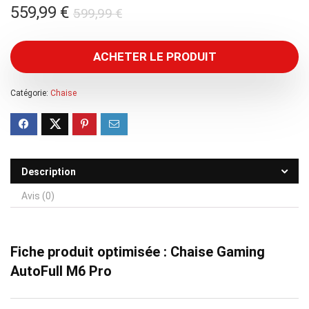
Le
Le
559,99
€
599,99
€
prix
prix
initial
actuel
ACHETER LE PRODUIT
était :
est :
599,99 €.
559,99 €.
Catégorie:
Chaise
Description
Avis (0)
Fiche produit optimisée : Chaise Gaming
AutoFull M6 Pro