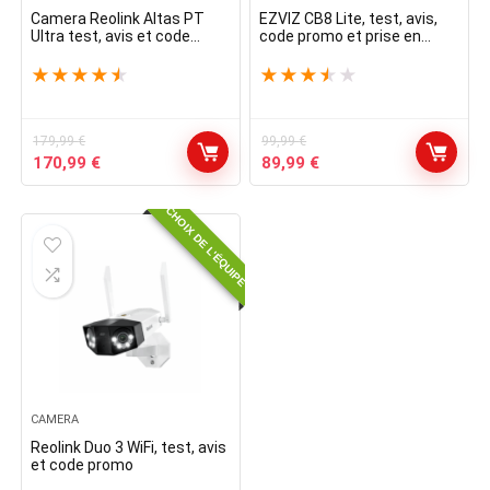
Camera Reolink Altas PT
EZVIZ CB8 Lite, test, avis,
Ultra test, avis et code
code promo et prise en
promo
main, guide
★
★
★
★
★
★
★
★
★
★
179,99
€
99,99
€
Le
Le
Le
Le
170,99
€
89,99
€
prix
prix
prix
prix
initial
actuel
initial
actuel
CHOIX DE L'ÉQUIPE
était :
est :
était :
est :
179,99 €.
170,99 €.
99,99 €.
89,99 €.
CAMERA
Reolink Duo 3 WiFi, test, avis
et code promo