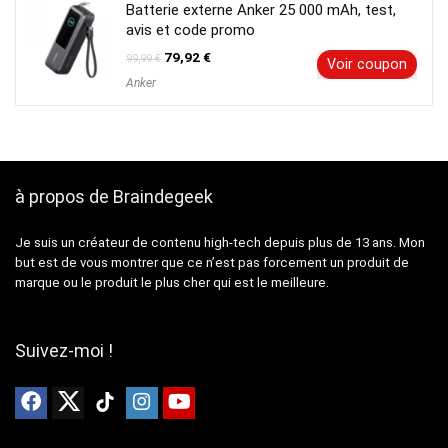
Batterie externe Anker 25 000 mAh, test,
avis et code promo
Le
Le
79,92
€
99,99
€
Voir coupon
prix
prix
Anker
initial
actuel
était :
est :
99,99 €.
79,92 €.
à propos de Braindegeek
Je suis un créateur de contenu high-tech depuis plus de 13 ans. Mon
but est de vous montrer que ce n’est pas forcement un produit de
marque ou le produit le plus cher qui est le meilleure.
Suivez-moi !