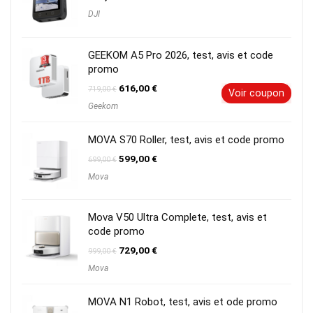
DJI
GEEKOM A5 Pro 2026, test, avis et code
promo
Le
Le
616,00
€
719,00
€
Voir coupon
prix
prix
Geekom
initial
actuel
était :
est :
719,00 €.
616,00 €.
MOVA S70 Roller, test, avis et code promo
Le
Le
599,00
€
699,00
€
prix
prix
Mova
initial
actuel
était :
est :
699,00 €.
599,00 €.
Mova V50 Ultra Complete, test, avis et
code promo
Le
Le
729,00
€
999,00
€
prix
prix
Mova
initial
actuel
était :
est :
999,00 €.
729,00 €.
MOVA N1 Robot, test, avis et ode promo