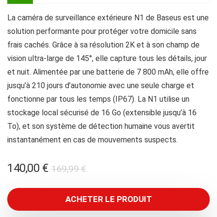
La caméra de surveillance extérieure N1 de Baseus est une
solution performante pour protéger votre domicile sans
frais cachés. Grâce à sa résolution 2K et à son champ de
vision ultra-large de 145°, elle capture tous les détails, jour
et nuit. Alimentée par une batterie de 7 800 mAh, elle offre
jusqu’à 210 jours d’autonomie avec une seule charge et
fonctionne par tous les temps (IP67). La N1 utilise un
stockage local sécurisé de 16 Go (extensible jusqu’à 16
To), et son système de détection humaine vous avertit
instantanément en cas de mouvements suspects.
Le
Le
140,00
€
169,99
€
prix
prix
initial
actuel
ACHETER LE PRODUIT
était :
est :