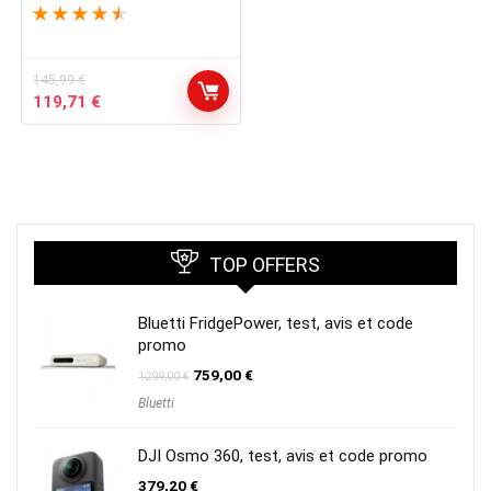
★
★
★
★
★
145,99
€
Le
Le
119,71
€
prix
prix
initial
actuel
était :
est :
145,99 €.
119,71 €.
TOP OFFERS
Bluetti FridgePower, test, avis et code
promo
Le
Le
759,00
€
1299,00
€
prix
prix
Bluetti
initial
actuel
était :
est :
1299,00 €.
759,00 €.
DJI Osmo 360, test, avis et code promo
379,20
€