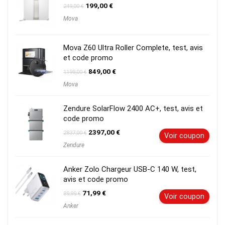
Le
Le
199,00
€
249,00
€
prix
prix
Mova
initial
actuel
était :
est :
249,00 €.
199,00 €.
Mova Z60 Ultra Roller Complete, test, avis
et code promo
Le
Le
849,00
€
1199,00
€
prix
prix
Mova
initial
actuel
était :
est :
1199,00 €.
849,00 €.
Zendure SolarFlow 2400 AC+, test, avis et
code promo
Le
Le
2397,00
€
2837,00
€
Voir coupon
prix
prix
Zendure
initial
actuel
était :
est :
2837,00 €.
2397,00 €.
Anker Zolo Chargeur USB-C 140 W, test,
avis et code promo
Le
Le
71,99
€
89,99
€
Voir coupon
prix
prix
Anker
initial
actuel
était :
est :
89,99 €.
71,99 €.