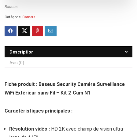
169,99 €.
140,00 €.
Baseus
Catégorie:
Camera
Description
Avis (0)
Fiche produit : Baseus Security Caméra Surveillance
WiFi Extérieur sans Fil – Kit 2-Cam N1
Caractéristiques principales :
Résolution vidéo :
HD 2K avec champ de vision ultra-