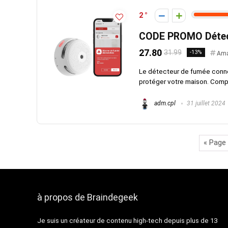
2
CODE PROMO Détec
27.80
31.99
-13%
Am
Le détecteur de fumée conne
protéger votre maison. Compact
adm.cpl
31 juillet 2024
« Page
à propos de Braindegeek
Je suis un créateur de contenu high-tech depuis plus de 13