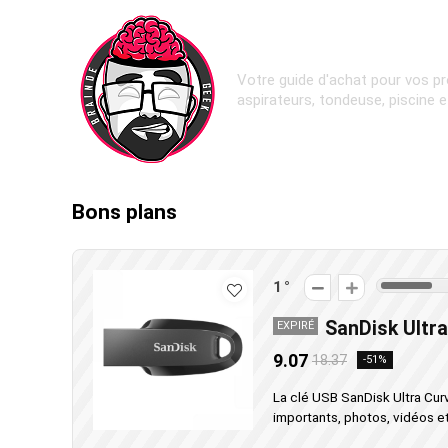
Votre guide d'achat pour vos pr
aspirateurs, tondeuse, piscine 
Bons plans
1
SanDisk Ultr
EXPIRÉ
9.07
18.37
-51%
La clé USB SanDisk Ultra Cur
importants, photos, vidéos et