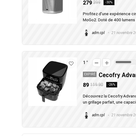
279
399
-30%
Profitez d'une expérience c
MoGo2. Doté de 400 lumens IS
adm.cpl
21 novembre 2
1
Cecofry Adv
EXPIRÉ
89
119.90
-26%
Découvrez la Cecofry Advance
un grillage parfait, une capaci
adm.cpl
21 novembre 2