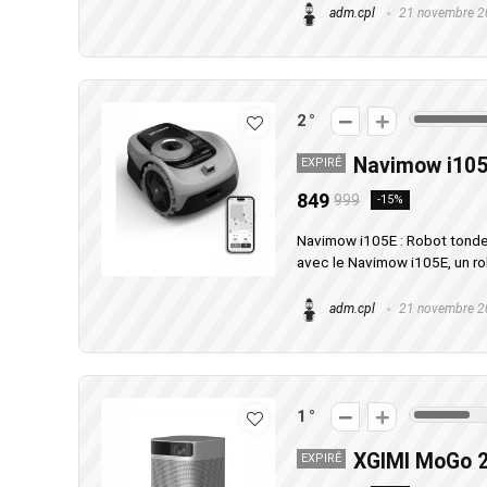
adm.cpl
21 novembre 2
2
Navimow i10
EXPIRÉ
849
999
-15%
Navimow i105E : Robot tondeus
avec le Navimow i105E, un rob
adm.cpl
21 novembre 2
1
XGIMI MoGo 
EXPIRÉ