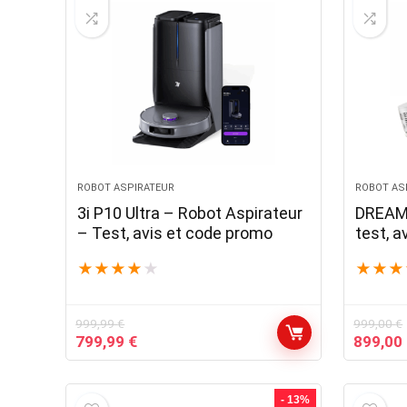
ROBOT ASPIRATEUR
ROBOT AS
3i P10 Ultra – Robot Aspirateur
DREAME
– Test, avis et code promo
test, 
★
★
★
★
★
★
★
★
999,99
€
999,00
€
Le
Le
Le
799,99
€
899,00
prix
prix
prix
initial
actuel
initial
était :
est :
était :
- 13%