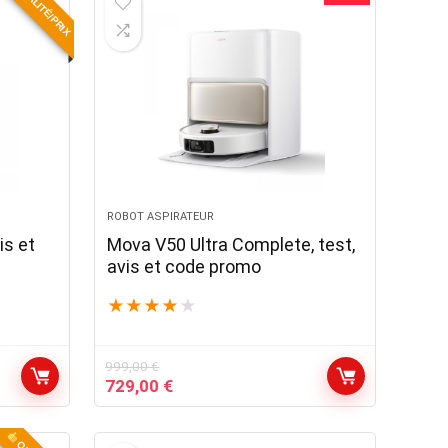
QUALITÉ/PRIX
ROBOT ASPIRATEUR
is et
Mova V50 Ultra Complete, test,
avis et code promo
★
★
★
★
★
999,00
€
Le
Le
729,00
€
prix
prix
initial
actuel
était :
est :