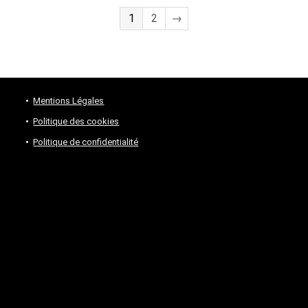
était :
est :
1
2
1299,00 €.
→
849,00 €.
Mentions Légales
Politique des cookies
Politique de confidentialité