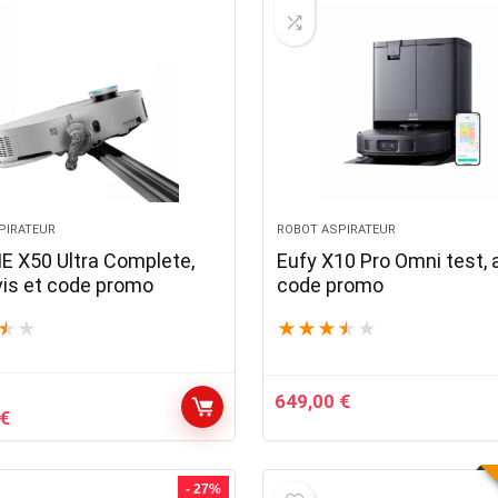
PIRATEUR
ROBOT ASPIRATEUR
 X50 Ultra Complete,
Eufy X10 Pro Omni test, 
avis et code promo
code promo
★
★
★
★
★
★
★
649,00
€
Le
€
prix
actuel
est :
- 27%