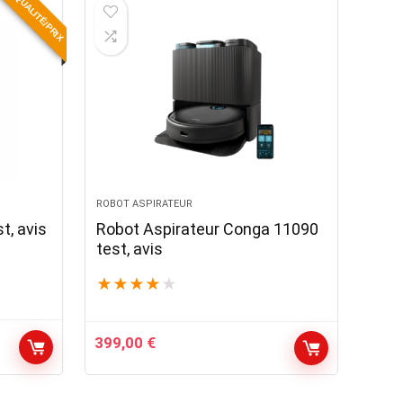
QUALITÉ/PRIX
999,00 €.
729,00 €.
ROBOT ASPIRATEUR
t, avis
Robot Aspirateur Conga 11090
test, avis
★
★
★
★
★
399,00
€