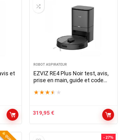
ROBOT ASPIRATEUR
avis et
EZVIZ RE4 Plus Noir test, avis,
prise en main, guide et code
promo
★
★
★
★
★
319,95
€
- 27%