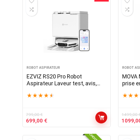
999,99 €.
799,99 €.
999,00 
ROBOT ASPIRATEUR
ROBOT AS
EZVIZ RS20 Pro Robot
MOVA M
Aspirateur Laveur test, avis,
prise 
code promo
★
★
★
★
★
★
★
★
799,00
€
1499,00
Le
Le
Le
699,00
€
1099,0
prix
prix
prix
initial
actuel
initial
était :
est :
était :