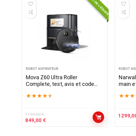
CHOIX DE L'ÉQUIPE
799,00 €.
699,00 €.
1499,00
ROBOT ASPIRATEUR
ROBOT AS
Mova Z60 Ultra Roller
Narwal 
Complete, test, avis et code
main e
promo
★
★
★
★
★
★
★
★
1199,00
€
1299,0
Le
Le
849,00
€
prix
prix
initial
actuel