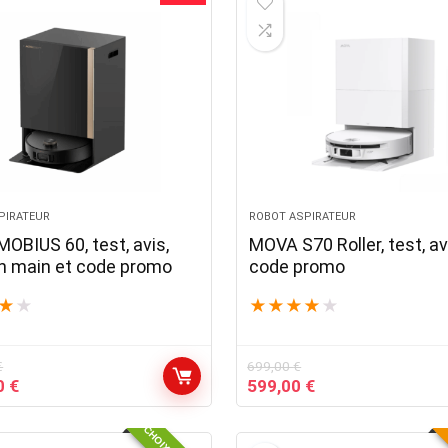
€.
899,00 €.
PIRATEUR
ROBOT ASPIRATEUR
OBIUS 60, test, avis,
MOVA S70 Roller, test, av
en main et code promo
code promo
★
★
★
★
★
★
★
€
699,00
€
Le
Le
Le
0
€
599,00
€
prix
prix
prix
actuel
initial
actuel
est :
était :
est :