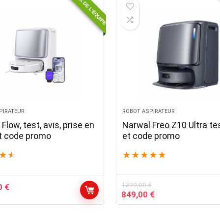
CHOIX DE L'ÉQUIPE
 €.
1099,00 €.
699,00 €.
599,00 €.
PIRATEUR
ROBOT ASPIRATEUR
Flow, test, avis, prise en
Narwal Freo Z10 Ultra tes
t code promo
et code promo
★
★
★
★
★
★
★
1299,00
€
0
€
Le
Le
849,00
€
prix
prix
initial
actuel