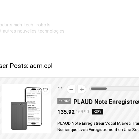
oduits high-tech : robots
et autres nouvelles technologies
ser Posts:
adm.cpl
1
PLAUD Note Enregistr
EXPIRÉ
135.92
169.90
-20%
PLAUD Note Enregistreur Vocal IA avec Tra
Numérique avec Enregistrement en Une Seule