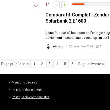
1
Comparatif Complet : Zendur
Solarbank 2 E1600
À une époque où les coûts de l'énergie aug
deviennent indispensables pour optimiser l
adm.cpl
12 novembre 2024
1
« Page précédente
1
2
3
4
5
6
Page suivante »
Mentions Légales
Politique des cookies
Politique de confidentialité