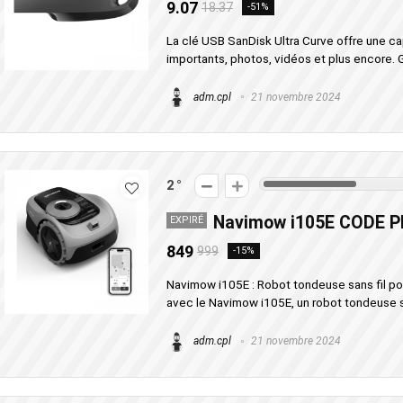
9.07
18.37
-51%
La clé USB SanDisk Ultra Curve offre une c
importants, photos, vidéos et plus encore. G
adm.cpl
21 novembre 2024
2
Navimow i105E CODE 
EXPIRÉ
849
999
-15%
Navimow i105E : Robot tondeuse sans fil pour
avec le Navimow i105E, un robot tondeuse san
adm.cpl
21 novembre 2024