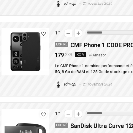
adm.cpl
21 novembre 2024
1
CMF Phone 1 CODE P
EXPIRÉ
179
239
-25%
Amazon
Le CMF Phone 1 combine performance et é
5G, 8 Go de RAM et 128 Go de stockage ext
adm.cpl
21 novembre 2024
1
SanDisk Ultra Curve 
EXPIRÉ