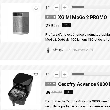
1
XGIMI MoGo 2 PROMO
EXPIRÉ
279
399
-30%
Profitez d'une expérience cinématographiq
MoGo2. Doté de 400 lumens ISO et de la tec
adm.cpl
21 novembre 2024
1
Cecofry Advance 900
EXPIRÉ
89
119.90
-26%
Découvrez la Cecofry Advance 9000, une fri
un grillage parfait, une capacité généreuse de