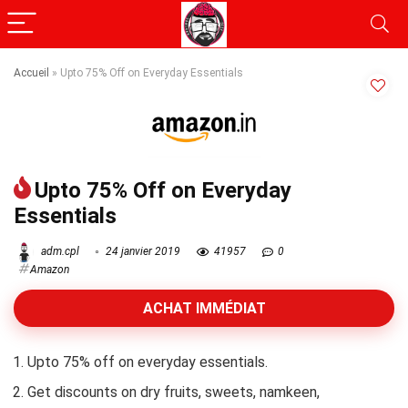
Accueil
»
Upto 75% Off on Everyday Essentials
Upto 75% Off on Everyday
Essentials
adm.cpl
24 janvier 2019
41957
0
Amazon
ACHAT IMMÉDIAT
Upto 75% off on everyday essentials.
Get discounts on dry fruits, sweets, namkeen,