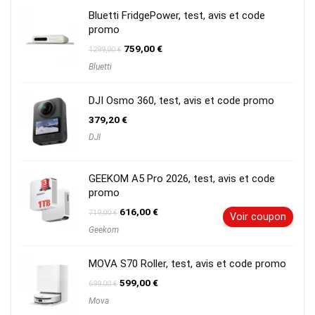
Bluetti FridgePower, test, avis et code
promo
Le
Le
759,00
€
1299,00
€
prix
prix
Bluetti
initial
actuel
était :
est :
1299,00 €.
759,00 €.
DJI Osmo 360, test, avis et code promo
379,20
€
DJI
GEEKOM A5 Pro 2026, test, avis et code
promo
Le
Le
616,00
€
719,00
€
Voir coupon
prix
prix
Geekom
initial
actuel
était :
est :
719,00 €.
616,00 €.
MOVA S70 Roller, test, avis et code promo
Le
Le
599,00
€
699,00
€
prix
prix
Mova
initial
actuel
était :
est :