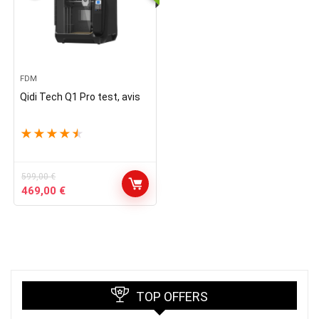
FDM
Qidi Tech Q1 Pro test, avis
★
★
★
★
★
599,00
€
Le
Le
469,00
€
prix
prix
initial
actuel
était :
est :
599,00 €.
469,00 €.
TOP OFFERS