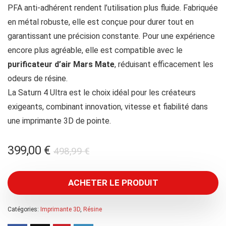
PFA anti-adhérent rendent l’utilisation plus fluide. Fabriquée
en métal robuste, elle est conçue pour durer tout en
garantissant une précision constante. Pour une expérience
encore plus agréable, elle est compatible avec le
purificateur d’air Mars Mate
, réduisant efficacement les
odeurs de résine.
La Saturn 4 Ultra est le choix idéal pour les créateurs
exigeants, combinant innovation, vitesse et fiabilité dans
une imprimante 3D de pointe.
Le
Le
399,00
€
498,99
€
prix
prix
initial
actuel
ACHETER LE PRODUIT
était :
est :
498,99 €.
399,00 €.
Catégories:
Imprimante 3D
,
Résine