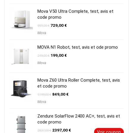
699,00 €.
599,00 €.
Mova V50 Ultra Complete, test, avis et
code promo
Le
Le
729,00
€
999,00
€
prix
prix
Mova
initial
actuel
était :
est :
999,00 €.
729,00 €.
MOVA N1 Robot, test, avis et ode promo
Le
Le
199,00
€
249,00
€
prix
prix
Mova
initial
actuel
était :
est :
249,00 €.
199,00 €.
Mova Z60 Ultra Roller Complete, test, avis
et code promo
Le
Le
849,00
€
1199,00
€
prix
prix
Mova
initial
actuel
était :
est :
1199,00 €.
849,00 €.
Zendure SolarFlow 2400 AC+, test, avis et
code promo
Le
Le
2397,00
€
2837,00
€
Voir coupon