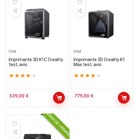
FDM
FDM
Imprimante 3D K1C Creality
Imprimante 3D Creality K1
test, avis
Max test, avis
★
★
★
★
★
★
★
★
★
★
539,00
€
779,00
€
CHOIX DE L'ÉQUIPE