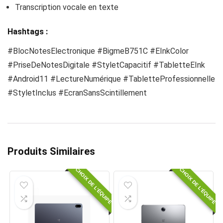
Transcription vocale en texte
Hashtags :
#BlocNotesElectronique #BigmeB751C #EInkColor
#PriseDeNotesDigitale #StyletCapacitif #TabletteEInk
#Android11 #LectureNumérique #TabletteProfessionnelle
#StyletInclus #EcranSansScintillement
Produits Similaires
CHOIX DE L'ÉQUIPE
CHOIX DE L'ÉQUIPE