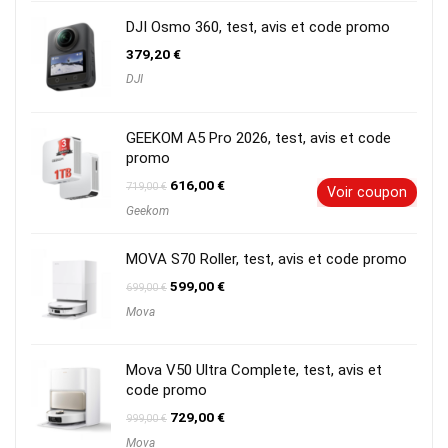
1299,00 €.
759,00 €.
DJI Osmo 360, test, avis et code promo
379,20
€
DJI
GEEKOM A5 Pro 2026, test, avis et code
promo
Le
Le
616,00
€
719,00
€
Voir coupon
prix
prix
Geekom
initial
actuel
était :
est :
719,00 €.
616,00 €.
MOVA S70 Roller, test, avis et code promo
Le
Le
599,00
€
699,00
€
prix
prix
Mova
initial
actuel
était :
est :
699,00 €.
599,00 €.
Mova V50 Ultra Complete, test, avis et
code promo
Le
Le
729,00
€
999,00
€
prix
prix
Mova
initial
actuel