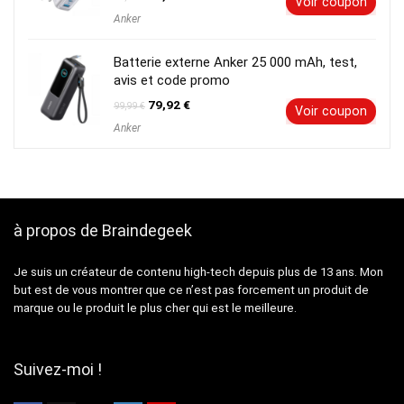
Voir coupon
prix
prix
Anker
initial
actuel
était :
est :
89,99 €.
71,99 €.
Batterie externe Anker 25 000 mAh, test,
avis et code promo
Le
Le
79,92
€
99,99
€
Voir coupon
prix
prix
Anker
initial
actuel
était :
est :
99,99 €.
79,92 €.
à propos de Braindegeek
Je suis un créateur de contenu high-tech depuis plus de 13 ans. Mon
but est de vous montrer que ce n’est pas forcement un produit de
marque ou le produit le plus cher qui est le meilleure.
Suivez-moi !