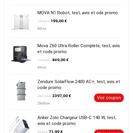
était :
est :
999,00 €.
729,00 €.
MOVA N1 Robot, test, avis et ode promo
Le
Le
199,00
€
249,00
€
prix
prix
Mova
initial
actuel
était :
est :
249,00 €.
199,00 €.
Mova Z60 Ultra Roller Complete, test, avis
et code promo
Le
Le
849,00
€
1199,00
€
prix
prix
Mova
initial
actuel
était :
est :
1199,00 €.
849,00 €.
Zendure SolarFlow 2400 AC+, test, avis et
code promo
Le
Le
2397,00
€
2837,00
€
Voir coupon
prix
prix
Zendure
initial
actuel
était :
est :
2837,00 €.
2397,00 €.
Anker Zolo Chargeur USB-C 140 W, test,
avis et code promo
Le
Le
71,99
€
89,99
€