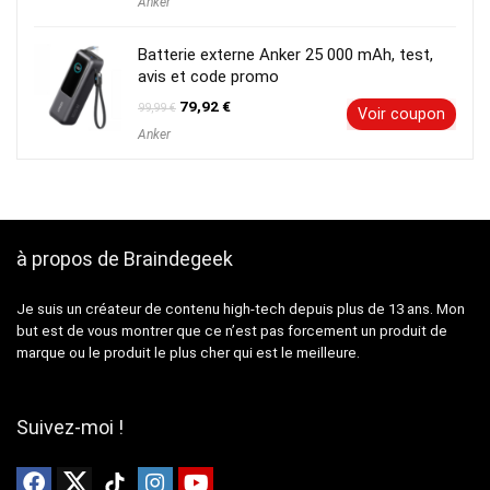
Anker
initial
actuel
était :
est :
89,99 €.
71,99 €.
Batterie externe Anker 25 000 mAh, test,
avis et code promo
Le
Le
79,92
€
99,99
€
Voir coupon
prix
prix
Anker
initial
actuel
était :
est :
99,99 €.
79,92 €.
à propos de Braindegeek
Je suis un créateur de contenu high-tech depuis plus de 13 ans. Mon
but est de vous montrer que ce n’est pas forcement un produit de
marque ou le produit le plus cher qui est le meilleure.
Suivez-moi !