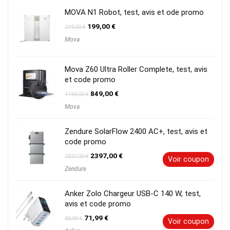
999,00 €.
729,00 €.
MOVA N1 Robot, test, avis et ode promo
Le
Le
199,00
€
249,00
€
prix
prix
Mova
initial
actuel
était :
est :
249,00 €.
199,00 €.
Mova Z60 Ultra Roller Complete, test, avis
et code promo
Le
Le
849,00
€
1199,00
€
prix
prix
Mova
initial
actuel
était :
est :
1199,00 €.
849,00 €.
Zendure SolarFlow 2400 AC+, test, avis et
code promo
Le
Le
2397,00
€
2837,00
€
Voir coupon
prix
prix
Zendure
initial
actuel
était :
est :
2837,00 €.
2397,00 €.
Anker Zolo Chargeur USB-C 140 W, test,
avis et code promo
Le
Le
71,99
€
89,99
€
Voir coupon
prix
prix