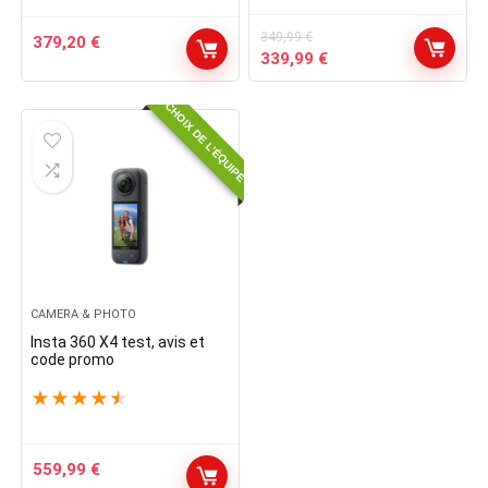
349,99
€
379,20
€
Le
Le
339,99
€
prix
prix
initial
actuel
CHOIX DE L'ÉQUIPE
était :
est :
349,99 €.
339,99 €.
CAMERA & PHOTO
Insta 360 X4 test, avis et
code promo
★
★
★
★
★
559,99
€