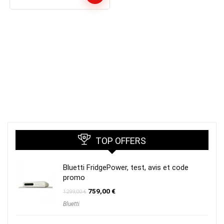
TOP OFFERS
Bluetti FridgePower, test, avis et code
promo
Le
Le
759,00
€
1299,00
€
prix
prix
Bluetti
initial
actuel
était :
est :
1299,00 €.
759,00 €.