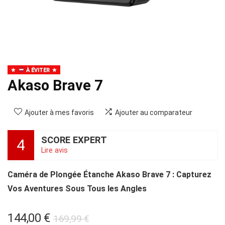
À ÉVITER
Akaso Brave 7
Ajouter à mes favoris
Ajouter au comparateur
SCORE EXPERT
4
Lire avis
Caméra de Plongée Étanche Akaso Brave 7 : Capturez
Vos Aventures Sous Tous les Angles
Le
Le
144,00
€
169,99
€