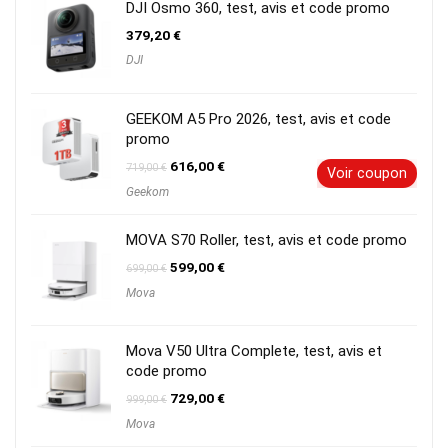
DJI Osmo 360, test, avis et code promo
379,20
€
DJI
GEEKOM A5 Pro 2026, test, avis et code
promo
Le
Le
616,00
€
719,00
€
Voir coupon
prix
prix
Geekom
initial
actuel
était :
est :
719,00 €.
616,00 €.
MOVA S70 Roller, test, avis et code promo
Le
Le
599,00
€
699,00
€
prix
prix
Mova
initial
actuel
était :
est :
699,00 €.
599,00 €.
Mova V50 Ultra Complete, test, avis et
code promo
Le
Le
729,00
€
999,00
€
prix
prix
Mova
initial
actuel
était :
est :