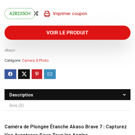
prix
prix
initial
actuel
A28235CH
Imprimer coupon
était :
est :
169,99 €.
144,00 €.
VOIR LE PRODUIT
Akaso
Catégorie:
Camera & Photo
Description
Avis (0)
Caméra de Plongée Étanche Akaso Brave 7 : Capturez