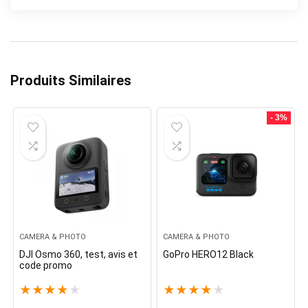
Produits Similaires
- 3%
CAMERA & PHOTO
CAMERA & PHOTO
DJI Osmo 360, test, avis et
GoPro HERO12 Black
code promo
★
★
★
★
★
★
★
★
★
★