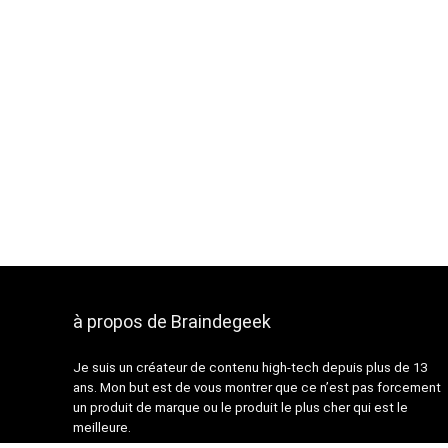
189,00 €.
159,00 €.
179,99 
à propos de Braindegeek
Je suis un créateur de contenu high-tech depuis plus de 13
ans. Mon but est de vous montrer que ce n’est pas forcement
un produit de marque ou le produit le plus cher qui est le
meilleure.