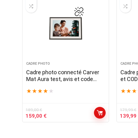
CADRE PHOTO
CADRE PH
Cadre photo connecté Carver
Cadre 
Mat Aura test, avis et code
et CO
promo
★
★
★
★
★
★
★
★
189,00
€
179,99
€
Le
Le
Le
159,00
€
139,99
prix
prix
prix
initial
actuel
initial
était :
est :
était :