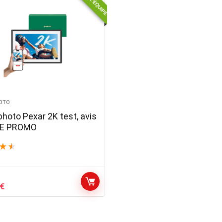
OTO
photo Pexar 2K test, avis
DE PROMO
★
★
Le
€
prix
actuel
est :