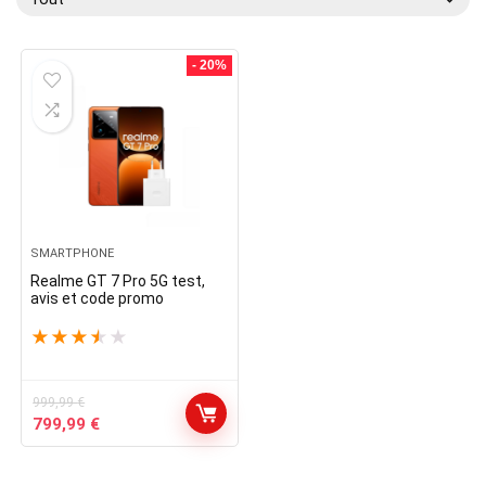
- 20%
SMARTPHONE
Realme GT 7 Pro 5G test,
avis et code promo
★
★
★
★
★
999,99
€
Le
Le
799,99
€
prix
prix
initial
actuel