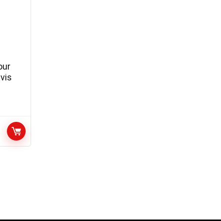
our
avis