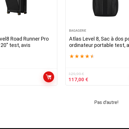
BAGAGERIE
evel8 Road Runner Pro
Atlas Level 8, Sac à dos p
20″ test, avis
ordinateur portable test, 
★
★
★
★
★
129,99
€
Le
Le
117,00
€
prix
prix
initial
actuel
était :
est :
129,99 €.
117,00 €.
Pas d'autre!