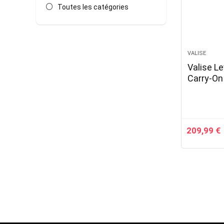
Toutes les catégories
VALISE
Valise L
Carry-On 
209,99
€