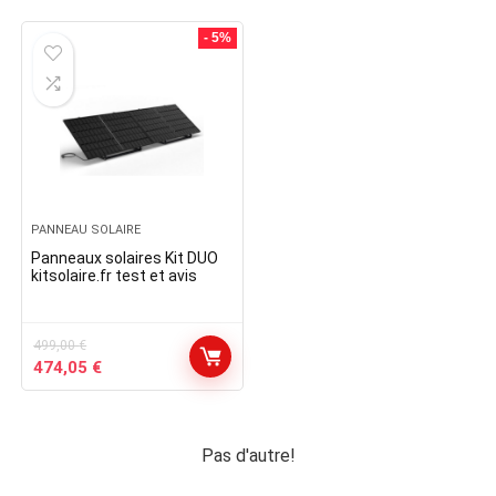
- 5%
PANNEAU SOLAIRE
Panneaux solaires Kit DUO
kitsolaire.fr test et avis
499,00
€
Le
Le
474,05
€
prix
prix
initial
actuel
était :
est :
499,00 €.
474,05 €.
Pas d'autre!