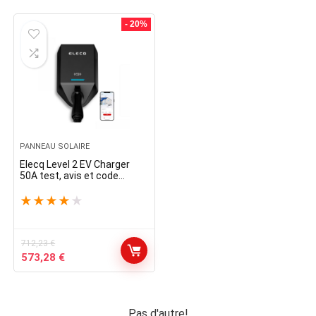
- 20%
PANNEAU SOLAIRE
Elecq Level 2 EV Charger
50A test, avis et code
promo
★
★
★
★
★
712,23
€
Le
Le
573,28
€
prix
prix
initial
actuel
était :
est :
712,23 €.
573,28 €.
Pas d'autre!