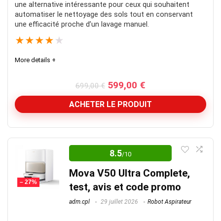
une alternative intéressante pour ceux qui souhaitent
automatiser le nettoyage des sols tout en conservant
une efficacité proche d’un lavage manuel.
★
★
★
★
★
More details +
Le
Le
599,00
€
699,00
€
prix
prix
initial
actuel
ACHETER LE PRODUIT
était :
est :
699,00 €.
599,00 €.
Bon rapport qualité/prix
8.5
/10
Ici pas de grosse innovation, on va à l’essentiel
Mova V50 Ultra Complete,
– 27%
Note globale
8.7
test, avis et code promo
adm.cpl
29 juillet 2026
Robot Aspirateur