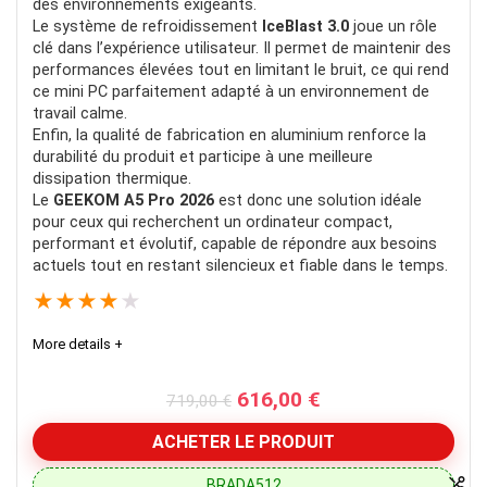
des environnements exigeants.
Le système de refroidissement
IceBlast 3.0
joue un rôle
clé dans l’expérience utilisateur. Il permet de maintenir des
performances élevées tout en limitant le bruit, ce qui rend
ce mini PC parfaitement adapté à un environnement de
travail calme.
Enfin, la qualité de fabrication en aluminium renforce la
durabilité du produit et participe à une meilleure
dissipation thermique.
Le
GEEKOM A5 Pro 2026
est donc une solution idéale
pour ceux qui recherchent un ordinateur compact,
performant et évolutif, capable de répondre aux besoins
actuels tout en restant silencieux et fiable dans le temps.
★
★
★
★
★
More details +
Le
Le
616,00
€
719,00
€
prix
prix
initial
actuel
ACHETER LE PRODUIT
était :
est :
719,00 €.
616,00 €.
BRADA512