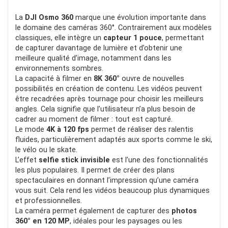
La
DJI Osmo 360
marque une évolution importante dans
le domaine des caméras 360°. Contrairement aux modèles
classiques, elle intègre un
capteur 1 pouce
, permettant
POUR:
de capturer davantage de lumière et d’obtenir une
meilleure qualité d’image, notamment dans les
Idée
environnements sombres.
La capacité à filmer en
8K 360°
ouvre de nouvelles
Produit connecté
possibilités en création de contenu. Les vidéos peuvent
être recadrées après tournage pour choisir les meilleurs
angles. Cela signifie que l’utilisateur n’a plus besoin de
cadrer au moment de filmer : tout est capturé.
CONTRE:
Le mode
4K à 120 fps
permet de réaliser des ralentis
fluides, particulièrement adaptés aux sports comme le ski,
Système de ventilation
le vélo ou le skate.
L’effet
selfie stick invisible
est l’une des fonctionnalités
les plus populaires. Il permet de créer des plans
spectaculaires en donnant l’impression qu’une caméra
vous suit. Cela rend les vidéos beaucoup plus dynamiques
et professionnelles.
La caméra permet également de capturer des
photos
360° en 120 MP
, idéales pour les paysages ou les