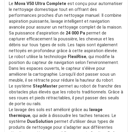
Le
Mova V50 Ultra Complete
est conçu pour automatiser
le nettoyage domestique tout en offrant des
POUR:
performances proches d’un nettoyage manuel. Il combine
aspiration puissante, lavage intelligent et navigation
Lave Bien
avancée pour assurer un nettoyage complet de la maison.
Aspira bien
Sa puissance d’aspiration de
24 000 Pa
permet de
capturer efficacement la poussière, les cheveux et les
Bonne IA
débris sur tous types de sols. Les tapis sont également
nettoyés en profondeur grâce à cette aspiration élevée.
Le robot utilise la technologie
FlexiRise
, qui modifie la
position du capteur de navigation selon l’environnement.
Dans les espaces ouverts, le capteur s’élève pour
améliorer la cartographie. Lorsqu’il doit passer sous un
meuble, il se rétracte pour réduire la hauteur du robot.
Le système
StepMaster
permet au robot de franchir des
obstacles plus élevés que les robots traditionnels. Grâce à
ses roues et pieds rétractables, il peut passer des seuils
de porte ou rails.
Le lavage des sols est amélioré grâce au
lavage
thermique
, qui aide à dissoudre les taches tenaces. Le
système
DuoSolution
permet d’utiliser deux types de
produits de nettoyage pour s’adapter aux différentes