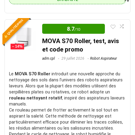
Actuellement en test
QUALITÉ/PRIX
8.7
/10
Actuellement en test
MOVA S70 Roller, test, avis
– 14%
Actuellement en test
8
et code promo
adm.cpl
29 juillet 2026
Robot Aspirateur
Le
MOVA S70 Roller
introduit une nouvelle approche du
nettoyage des sols dans l’univers des robots aspirateurs
laveurs. Alors que la plupart des modèles utilisent des
serpillières plates ou rotatives, ce robot adopte un
rouleau nettoyant rotatif
, inspiré des aspirateurs laveurs
manuels.
Ce rouleau permet de frotter activement le sol tout en
aspirant la saleté. Cette méthode de nettoyage est
particulièrement efficace pour éliminer les traces collées,
les résidus alimentaires ou les salissures incrustées.
Pendant le cycle de nettoyage, le robot humidifie le