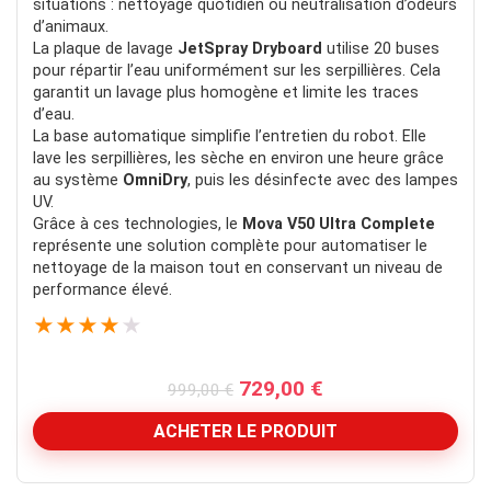
situations : nettoyage quotidien ou neutralisation d’odeurs
d’animaux.
La plaque de lavage
JetSpray Dryboard
utilise 20 buses
pour répartir l’eau uniformément sur les serpillières. Cela
garantit un lavage plus homogène et limite les traces
d’eau.
La base automatique simplifie l’entretien du robot. Elle
lave les serpillières, les sèche en environ une heure grâce
au système
OmniDry
, puis les désinfecte avec des lampes
UV.
Grâce à ces technologies, le
Mova V50 Ultra Complete
représente une solution complète pour automatiser le
nettoyage de la maison tout en conservant un niveau de
performance élevé.
★
★
★
★
★
Le
Le
729,00
€
999,00
€
prix
prix
initial
actuel
ACHETER LE PRODUIT
était :
est :
999,00 €.
729,00 €.