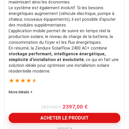
maximisant ainsi les économies.
Le système est également évolutif. Si les besoins
énergétiques augmentent (véhicule électrique, pompe à
chaleur, nouveaux équipements), il est possible d’ajouter
des modules supplémentaires.
L’application mobile permet de suivre en temps réel la
production solaire, le niveau de charge de la batterie, la
consommation du foyer et les flux énergétiques.
En résumé, la Zendure SolarFlow 2400 AC+ combine
stockage performant, intelligence énergétique,
simplicité d’installation et évolutivité
, ce qui en fait une
solution idéale pour optimiser une installation solaire
résidentielle moderne.
★
★
★
★
★
More details +
Le
Le
2397,00
€
2837,00
€
prix
prix
initial
actuel
ACHETER LE PRODUIT
était :
est :