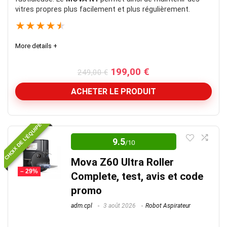
vitres propres plus facilement et plus régulièrement.
★
★
★
★
★
More details +
Le
Le
199,00
€
249,00
€
prix
prix
initial
actuel
ACHETER LE PRODUIT
était :
est :
249,00 €.
199,00 €.
Bon rapport qualité/prix
CHOIX DE L’ÉQUIPE
9.5
/10
Un très bon produit qui fait le travail qu’on lui demande
Mova Z60 Ultra Roller
– 29%
Note Globale
9
Complete, test, avis et code
promo
adm.cpl
3 août 2026
Robot Aspirateur