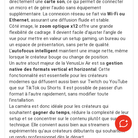
directement une
carte son
, ce qui permet de connecter
un micro et de gérer l’audio sans équipement
supplémentaire. La connexion réseau se fait via
Wi-Fi ou
Ethernet
, assurant une diffusion fluide et stable.
Côté image, le
zoom optique x12
offre une grande
flexibilité de cadrage. Il devient facile d’ajuster l’angle de
vue pour mettre en valeur un setup gaming, un bureau ou
un espace de présentation, sans perte de qualité.
L’
autofocus intelligent
maintient une image nette, même
lorsque le créateur bouge ou change de position.
Un autre atout majeur de la VenusLiv Air est sa
gestion
native des formats vertical et horizontal
. Cette
fonctionnalité est essentielle pour les créateurs
modernes qui diffusent aussi bien sur Twitch ou YouTube
que sur TikTok ou Shorts. Il est possible de passer d’un
format à l’autre rapidement, sans modifier toute
l’installation.
La caméra est donc idéale pour les créateurs qui
souhaitent
gagner du temps
, réduire la complexité de leur
setup et se concentrer sur le contenu plutôt que sur la
technique. Elle convient aussi bien aux streamers
expérimentés qu’aux créateurs débutants qui souhaitent
un rendu professionnel dès le départ.