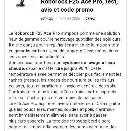
Roborock F25 Ace Pro, test,
avis et code promo
POUR:
adm.cpl
17 avril 2026
Laveur
Double câble USB toujours présent
Le
Roborock F25 Ace Pro
s’impose comme une solution
haut de gamme pour le nettoyage quotidien des sols durs.
Cable rétractable long
Il a été conçu pour simplifier l’entretien de la maison tout
Ecran
en garantissant un niveau de propreté élevé, même dans
les zones les plus sollicitées.
Sécurité
Son principal atout est son
système de lavage à l’eau
chaude
, capable d’atteindre jusqu’à 90 °C. Cette
température élevée permet de décoller plus facilement les
taches grasses, les traces de nourriture ou les résidus
CONTRE:
collants, tout en améliorant l’hygiène générale des sols.
Contrairement à un lavage à l’eau froide, cette approche
Prix encore un peu cher
offre un résultat plus net en moins de passages.
Le F25 Ace Pro aspire et lave simultanément. Cela signifie
que les poussières, miettes, liquides et poils d’animaux
sont immédiatement éliminés, sans avoir à passer
plusieurs appareils. La tête de nettoyage bord à bord
permet de traiter efficacement les bords de murs et les