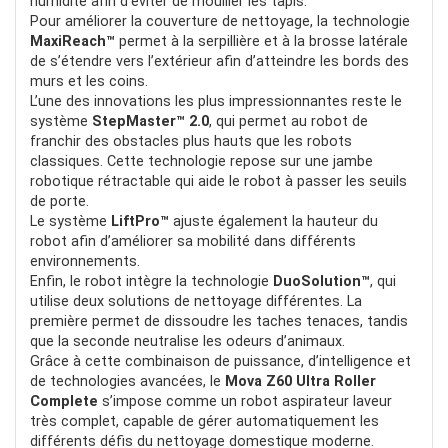
humidité afin d’éviter de mouiller les tapis.
Pour améliorer la couverture de nettoyage, la technologie
MaxiReach™
permet à la serpillière et à la brosse latérale
de s’étendre vers l’extérieur afin d’atteindre les bords des
murs et les coins.
L’une des innovations les plus impressionnantes reste le
système
StepMaster™ 2.0
, qui permet au robot de
franchir des obstacles plus hauts que les robots
classiques. Cette technologie repose sur une jambe
robotique rétractable qui aide le robot à passer les seuils
de porte.
Le système
LiftPro™
ajuste également la hauteur du
robot afin d’améliorer sa mobilité dans différents
environnements.
Enfin, le robot intègre la technologie
DuoSolution™
, qui
utilise deux solutions de nettoyage différentes. La
première permet de dissoudre les taches tenaces, tandis
que la seconde neutralise les odeurs d’animaux.
Grâce à cette combinaison de puissance, d’intelligence et
de technologies avancées, le
Mova Z60 Ultra Roller
Complete
s’impose comme un robot aspirateur laveur
très complet, capable de gérer automatiquement les
différents défis du nettoyage domestique moderne.