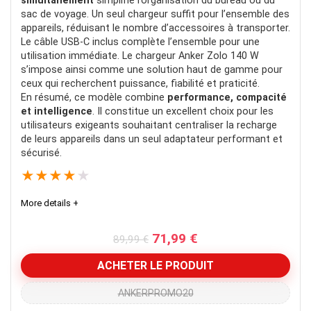
simultanément
simplifie l’organisation du bureau ou du
sac de voyage. Un seul chargeur suffit pour l’ensemble des
appareils, réduisant le nombre d’accessoires à transporter.
Le câble USB-C inclus complète l’ensemble pour une
utilisation immédiate. Le chargeur Anker Zolo 140 W
s’impose ainsi comme une solution haut de gamme pour
ceux qui recherchent puissance, fiabilité et praticité.
En résumé, ce modèle combine
performance, compacité
et intelligence
. Il constitue un excellent choix pour les
utilisateurs exigeants souhaitant centraliser la recharge
de leurs appareils dans un seul adaptateur performant et
sécurisé.
★
★
★
★
★
More details +
Le
Le
71,99
€
89,99
€
prix
prix
initial
actuel
ACHETER LE PRODUIT
était :
est :
89,99 €.
71,99 €.
ANKERPROMO20