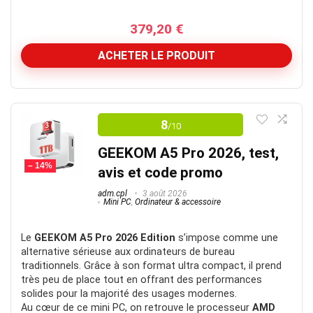
379,20
€
ACHETER LE PRODUIT
Bonne caméra dans l'ensemble
8
/10
Plus abordable que la concurrence et en plus peut
s’appuyer sur l’écosystème de Dji comme les Micros.
GEEKOM A5 Pro 2026, test,
– 14%
avis et code promo
Note gloable
8.5
adm.cpl
3 août 2026
Mini PC
,
Ordinateur & accessoire
Le
GEEKOM A5 Pro 2026 Edition
s’impose comme une
alternative sérieuse aux ordinateurs de bureau
POUR:
traditionnels. Grâce à son format ultra compact, il prend
très peu de place tout en offrant des performances
solides pour la majorité des usages modernes.
Prix
Au cœur de ce mini PC, on retrouve le processeur
AMD