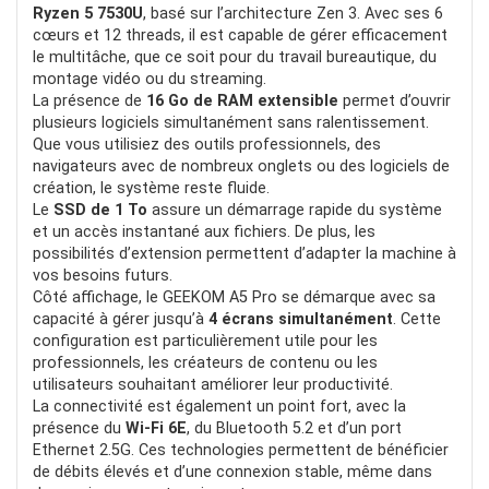
Qualité vidéo
Ryzen 5 7530U
, basé sur l’architecture Zen 3. Avec ses 6
cœurs et 12 threads, il est capable de gérer efficacement
Accessoires Dji
le multitâche, que ce soit pour du travail bureautique, du
montage vidéo ou du streaming.
La présence de
16 Go de RAM extensible
permet d’ouvrir
plusieurs logiciels simultanément sans ralentissement.
CONTRE:
Que vous utilisiez des outils professionnels, des
navigateurs avec de nombreux onglets ou des logiciels de
Format carré
création, le système reste fluide.
Le
SSD de 1 To
assure un démarrage rapide du système
et un accès instantané aux fichiers. De plus, les
possibilités d’extension permettent d’adapter la machine à
vos besoins futurs.
Côté affichage, le GEEKOM A5 Pro se démarque avec sa
capacité à gérer jusqu’à
4 écrans simultanément
. Cette
configuration est particulièrement utile pour les
professionnels, les créateurs de contenu ou les
utilisateurs souhaitant améliorer leur productivité.
La connectivité est également un point fort, avec la
présence du
Wi-Fi 6E
, du Bluetooth 5.2 et d’un port
Ethernet 2.5G. Ces technologies permettent de bénéficier
de débits élevés et d’une connexion stable, même dans