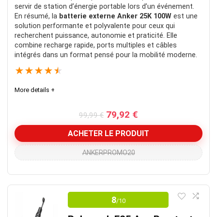
servir de station d’énergie portable lors d’un événement.
En résumé, la
batterie externe Anker 25K 100W
est une
solution performante et polyvalente pour ceux qui
recherchent puissance, autonomie et praticité. Elle
combine recharge rapide, ports multiples et câbles
intégrés dans un format pensé pour la mobilité moderne.
★
★
★
★
★
More details +
Le
Le
79,92
€
99,99
€
prix
prix
initial
actuel
ACHETER LE PRODUIT
était :
est :
99,99 €.
79,92 €.
ANKERPROMO20
Meilleur produit de sa catégorie en
2026
8
/10
On peut difficilement trouver mieux