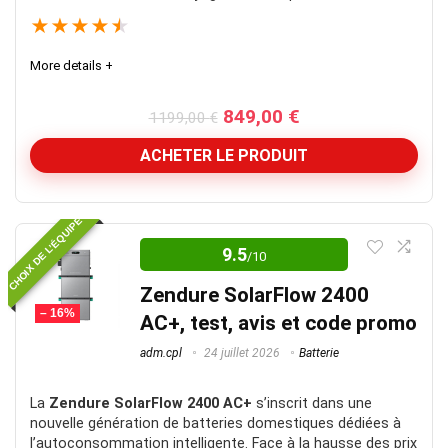
★
★
★
★
★
More details +
Le
Le
849,00
€
1199,00
€
prix
prix
initial
actuel
ACHETER LE PRODUIT
était :
est :
1199,00 €.
849,00 €.
Mon préféré pour 2025
CHOIX DE L’ÉQUIPE
9.5
/10
Il coche vraiment toutes les cases, un super robot
aspirateur
Zendure SolarFlow 2400
– 16%
AC+, test, avis et code promo
Note globale
9
adm.cpl
24 juillet 2026
Batterie
La
Zendure SolarFlow 2400 AC+
s’inscrit dans une
nouvelle génération de batteries domestiques dédiées à
l’autoconsommation intelligente. Face à la hausse des prix