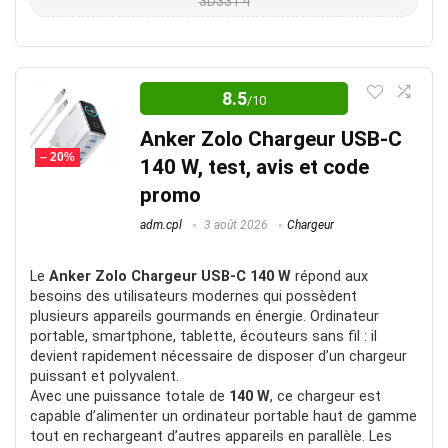
2837,00 €.
2397,00 €.
3D33T4
Simple et efficace
8.5
/10
Paramétrage ultra simple, pas besoin de toucher son
installation.
Anker Zolo Chargeur USB-C
– 20%
140 W, test, avis et code
Note Globale
9.5
promo
adm.cpl
3 août 2026
Chargeur
Le
Anker Zolo Chargeur USB-C 140 W
répond aux
besoins des utilisateurs modernes qui possèdent
POUR:
plusieurs appareils gourmands en énergie. Ordinateur
portable, smartphone, tablette, écouteurs sans fil : il
Fiable
devient rapidement nécessaire de disposer d’un chargeur
Facile
puissant et polyvalent.
Avec une puissance totale de
140 W
, ce chargeur est
capable d’alimenter un ordinateur portable haut de gamme
tout en rechargeant d’autres appareils en parallèle. Les