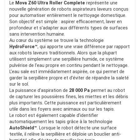
POUR:
Le
Mova Z60 Ultra Roller Complete
représente une
nouvelle génération de robots aspirateurs laveurs conçus
En dessous de 200€ c’est un bon plan
pour automatiser entièrement le nettoyage domestique.
Son objectif est simple : aspirer efficacement, laver en
profondeur et s’adapter aux différents types de surfaces
sans intervention humaine.
Au cœur du système se trouve la technologie
HydroForce™
, qui apporte une vraie différence par rapport
aux robots laveurs traditionnels. Alors que la plupart
utilisent simplement une serpillière humide, ce système
pulvérise de l’eau propre en continu pendant le nettoyage.
L’eau sale est immédiatement aspirée, ce qui permet de
garder la serpillière propre et d’éviter de répandre la saleté
sur le sol.
La puissance d’aspiration de
28 000 Pa
permet au robot
de capturer les poussières fines, les miettes et les débris
plus importants. Cette puissance est particulièrement
utile dans les foyers avec animaux ou sur les tapis.
Le robot est également capable d’identifier
automatiquement les tapis grâce à la technologie
AutoShield™
. Lorsque le robot détecte une surface
textile, il relève la serpillière et déploie un bouclier anti-