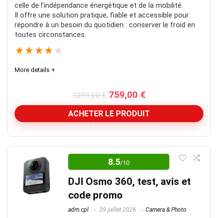
celle de l’indépendance énergétique et de la mobilité.
Il offre une solution pratique, fiable et accessible pour
répondre à un besoin du quotidien : conserver le froid en
toutes circonstances.
★
★
★
★
★
More details +
Le
Le
759,00
€
1299,00
€
prix
prix
initial
actuel
ACHETER LE PRODUIT
était :
est :
1299,00 €.
759,00 €.
Produit intéressant
8.5
/10
Vous avez souvent des coupures ? Ce produit est fait
pour vous !
DJI Osmo 360, test, avis et
code promo
Note globale
8.5
adm.cpl
29 juillet 2026
Camera & Photo