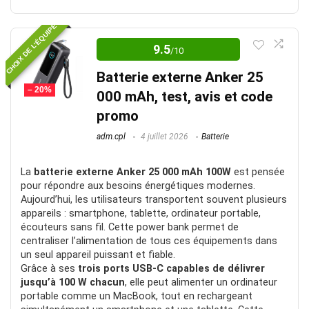
Bon rapport qualité/prix
CHOIX DE L’ÉQUIPE
9.5
/10
Top surtout niveau sécurité
Batterie externe Anker 25
– 20%
Note globale
8.5
000 mAh, test, avis et code
promo
adm.cpl
4 juillet 2026
Batterie
POUR:
La
batterie externe Anker 25 000 mAh 100W
est pensée
pour répondre aux besoins énergétiques modernes.
Design
Aujourd’hui, les utilisateurs transportent souvent plusieurs
appareils : smartphone, tablette, ordinateur portable,
POrt électrique qui se pli
écouteurs sans fil. Cette power bank permet de
centraliser l’alimentation de tous ces équipements dans
un seul appareil puissant et fiable.
Grâce à ses
trois ports USB-C capables de délivrer
CONTRE:
jusqu’à 100 W chacun
, elle peut alimenter un ordinateur
portable comme un MacBook, tout en rechargeant
Prix un peu cher