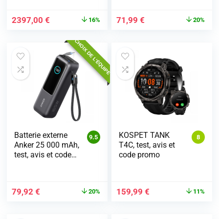
2397,00
€
71,99
€
16%
20%
CHOIX DE L'ÉQUIPE
Batterie externe
KOSPET TANK
9.5
8
Anker 25 000 mAh,
T4C, test, avis et
test, avis et code
code promo
promo
79,92
€
159,99
€
20%
11%