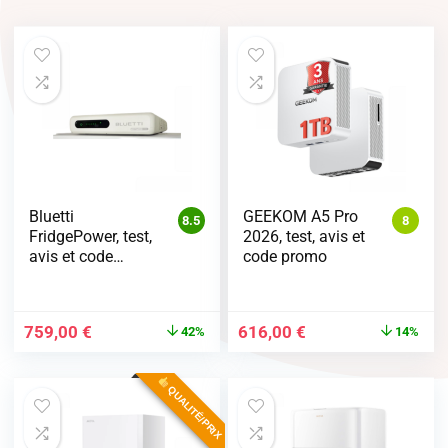
Bluetti
GEEKOM A5 Pro
8.5
8
FridgePower, test,
2026, test, avis et
avis et code
code promo
promo
759,00
€
616,00
€
42%
14%
QUALITÉ/PRIX