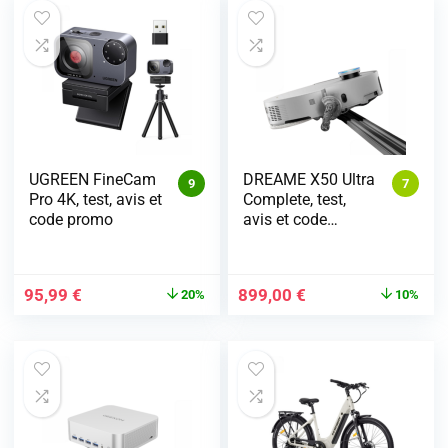
UGREEN FineCam
DREAME X50 Ultra
9
7
Pro 4K, test, avis et
Complete, test,
code promo
avis et code
promo
95,99
€
899,00
€
20%
10%