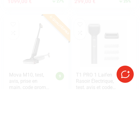
1099,00
€
299,00
€
27%
25%
QUALITÉ/PRIX
Mova M10, test,
T1 PRO 1 Laifen
9
8
avis, prise en
Rasoir Électrique,
main, code promo,
test, avis et code
comparatif
promo
219,00
€
135,99
€
37%
14%
CHOIX DE L'ÉQUIPE