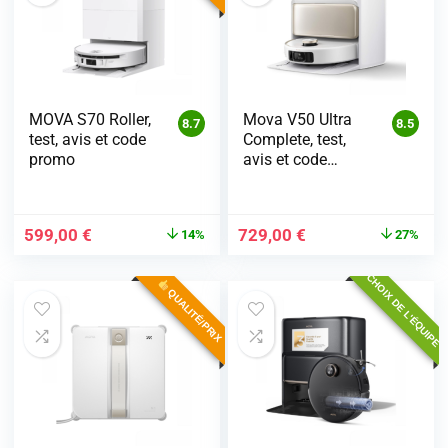
MOVA S70 Roller,
Mova V50 Ultra
8.7
8.5
test, avis et code
Complete, test,
promo
avis et code
promo
599,00
€
729,00
€
14%
27%
CHOIX DE L'ÉQUIPE
QUALITÉ/PRIX