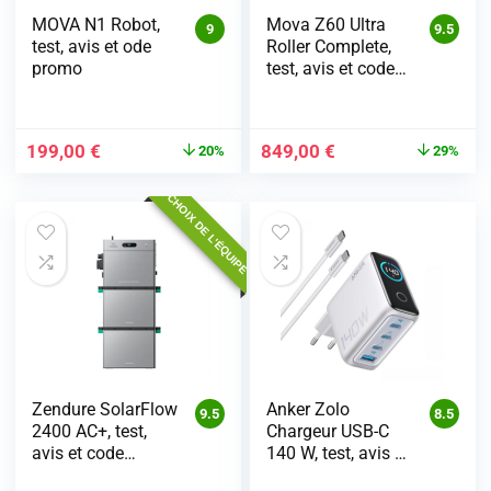
MOVA N1 Robot,
Mova Z60 Ultra
9
9.5
test, avis et ode
Roller Complete,
promo
test, avis et code
promo
199,00
€
849,00
€
20%
29%
CHOIX DE L'ÉQUIPE
Zendure SolarFlow
Anker Zolo
9.5
8.5
2400 AC+, test,
Chargeur USB-C
avis et code
140 W, test, avis et
promo
code promo