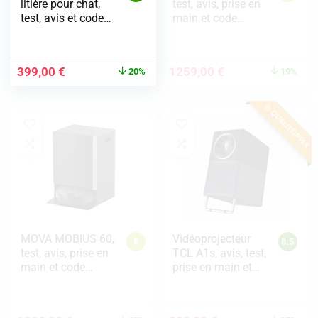
litière pour chat,
test, avis, prise en
test, avis et code
main et code
promo
promo
399,00
€
1259,00
€
20%
19%
QUALITÉ/PRIX
MOVA MOBIUS 60,
Vidéoprojecteur
8
8.5
test, avis, prise en
TCL A1s, avis, test,
main et code
prise en main et
promo
code promo