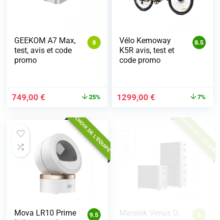
GEEKOM A7 Max,
Vélo Kemoway
8
8.5
test, avis et code
K5R avis, test et
promo
code promo
749,00
€
1299,00
€
25%
7%
CHOIX DE L'ÉQUIPE
CHOIX DE L'ÉQUIPE
Mova LR10 Prime
Marstek Venus D,
9.5
8