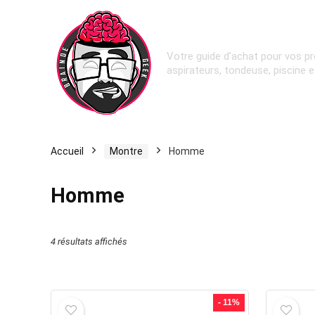
Votre guide d'achat pour vos pr
aspirateurs, tondeuse, piscine 
Accueil
Montre
Homme
Homme
4 résultats affichés
- 11%