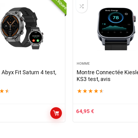
HOMME
Abyx Fit Saturn 4 test,
Montre Connectée Kiesl
KS3 test, avis
★
★
★
★
★
★
★
64,95
€