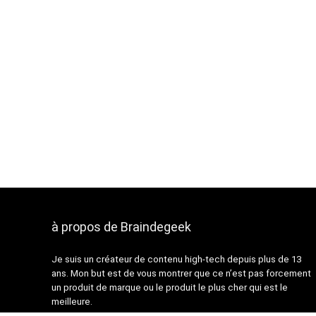
179,99 €.
159,99 €.
à propos de Braindegeek
Je suis un créateur de contenu high-tech depuis plus de 13
ans. Mon but est de vous montrer que ce n’est pas forcement
un produit de marque ou le produit le plus cher qui est le
meilleure.