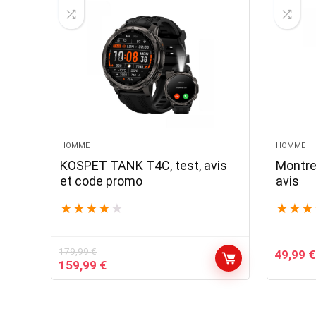
HOMME
HOMME
KOSPET TANK T4C, test, avis
Montre 
et code promo
avis
★
★
★
★
★
★
★
★
179,99
€
49,99
€
Le
Le
159,99
€
prix
prix
initial
actuel
était :
est :